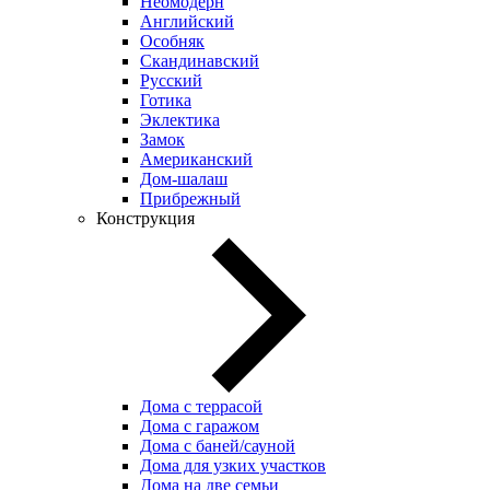
Неомодерн
Английский
Особняк
Скандинавский
Русский
Готика
Эклектика
Замок
Американский
Дом-шалаш
Прибрежный
Конструкция
Дома с террасой
Дома с гаражом
Дома с баней/сауной
Дома для узких участков
Дома на две семьи