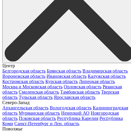
Центр
Белгородская область
Брянская область
Владимирская область
Воронежская область
Ивановская область
Калужская область
Костромская область
Курская область
Липецкая область
Москва и Московская область
Орловская область
Рязанская
область
Смоленская область
Тамбовская область
Тверская
область
Тульская область
Ярославская область
Северо-Запад
Архангельская область
Вологодская область
Калининградская
область
Мурманская область
Ненецкий АО
Новгородская
область
Псковская область
Республика Карелия
Республика
Коми
Санкт-Петербург и Лен. область
Поволжье