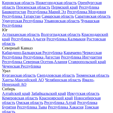
Кировская область
Нижегородская область
Оренбургская
область
Пензенская область
Пермский край
Республика
Башкортостан
Республика Марий Эл
Республика Мордовия
Республика Татарстан
Самарская область
Саратовская область
Удмуртская Республика
Ульяновская область
Чувашская
Республика
Юг
Астраханская область
Волгоградская область
Краснодарский
край
Республика Адыгея
Республика Калмыкия
Ростовская
область
Северный Кавказ
Кабардино-Балкарская Республика
Карачаево-Черкесская
Республика
Республика Дагестан
Республика Ингушетия
Республика Северная Осетия-Алания
Ставропольский край
Чеченская Республика
Урал
Курганская область
Свердловская область
Тюменская область
Ханты-Мансийский АО
Челябинская область
Ямало-
Ненецкий АО
Сибирь
Алтайский край
Забайкальский край
Иркутская область
Кемеровская область
Красноярский край
Новосибирская
область
Омская область
Республика Алтай
Республика
Бурятия
Республика Тыва
Республика Хакасия
Томская
область