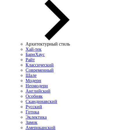
Архитектурный стиль
Хай-тек
БарнХаус
Райт
Классический
Современный
Шале
Модерн
Неомодерн
Английский
Особняк
Скандинавский
Русский
Готика
Эклектика
Замок
Американский