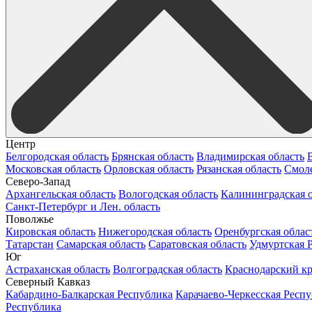
Центр
Белгородская область
Брянская область
Владимирская область
Московская область
Орловская область
Рязанская область
Смоле
Северо-Запад
Архангельская область
Вологодская область
Калининградская о
Санкт-Петербург и Лен. область
Поволжье
Кировская область
Нижегородская область
Оренбургская облас
Татарстан
Самарская область
Саратовская область
Удмуртская 
Юг
Астраханская область
Волгоградская область
Краснодарский к
Северный Кавказ
Кабардино-Балкарская Республика
Карачаево-Черкесская Респ
Республика