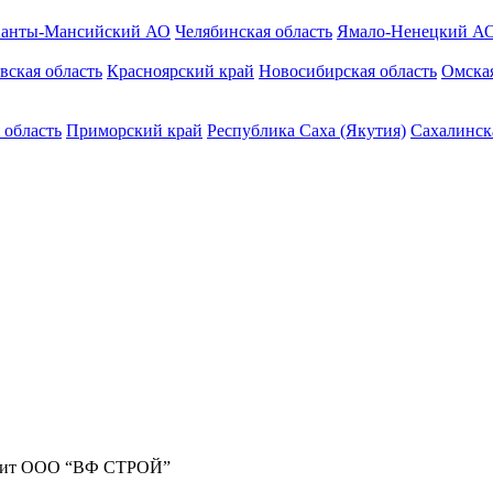
анты-Мансийский АО
Челябинская область
Ямало-Ненецкий А
вская область
Красноярский край
Новосибирская область
Омская
 область
Приморский край
Республика Саха (Якутия)
Сахалинск
жит ООО “ВФ СТРОЙ”