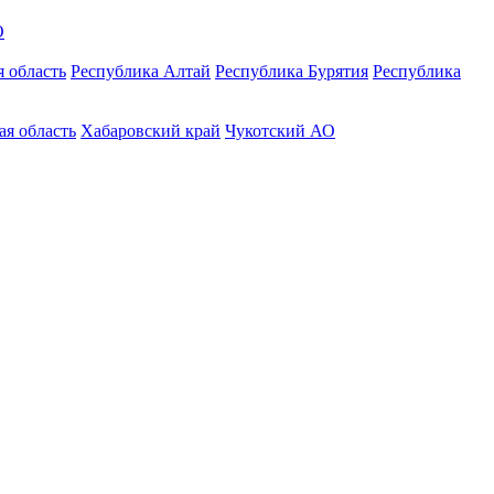
О
 область
Республика Алтай
Республика Бурятия
Республика
ая область
Хабаровский край
Чукотский АО