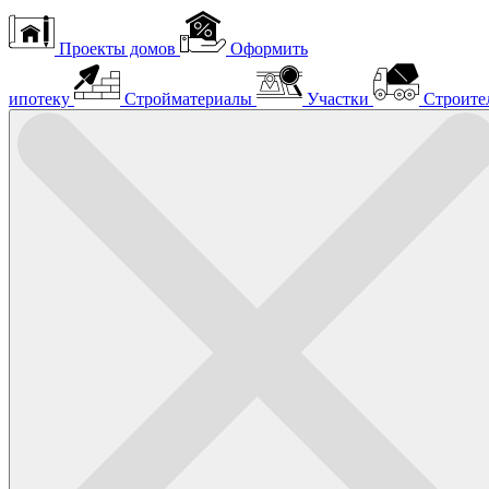
Проекты домов
Оформить
ипотеку
Стройматериалы
Участки
Строите