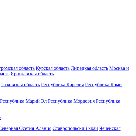
тромская область
Курская область
Липецкая область
Москва и
ласть
Ярославская область
Псковская область
Республика Карелия
Республика Коми
Республика Марий Эл
Республика Мордовия
Республика
ь
Северная Осетия-Алания
Ставропольский край
Чеченская