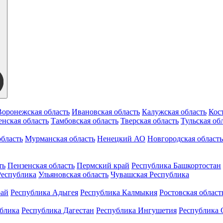
Воронежская область
Ивановская область
Калужская область
Кос
нская область
Тамбовская область
Тверская область
Тульская об
бласть
Мурманская область
Ненецкий АО
Новгородская область
ть
Пензенская область
Пермский край
Республика Башкортостан
Республика
Ульяновская область
Чувашская Республика
рай
Республика Адыгея
Республика Калмыкия
Ростовская област
ублика
Республика Дагестан
Республика Ингушетия
Республика 