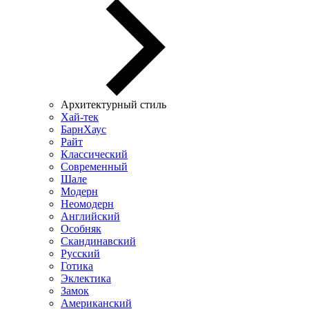
Архитектурный стиль
Хай-тек
БарнХаус
Райт
Классический
Современный
Шале
Модерн
Неомодерн
Английский
Особняк
Скандинавский
Русский
Готика
Эклектика
Замок
Американский