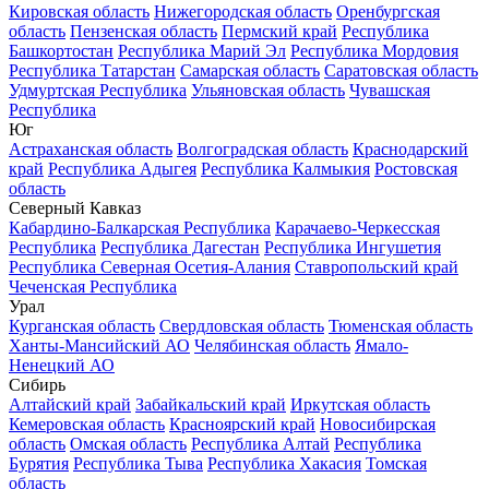
Кировская область
Нижегородская область
Оренбургская
область
Пензенская область
Пермский край
Республика
Башкортостан
Республика Марий Эл
Республика Мордовия
Республика Татарстан
Самарская область
Саратовская область
Удмуртская Республика
Ульяновская область
Чувашская
Республика
Юг
Астраханская область
Волгоградская область
Краснодарский
край
Республика Адыгея
Республика Калмыкия
Ростовская
область
Северный Кавказ
Кабардино-Балкарская Республика
Карачаево-Черкесская
Республика
Республика Дагестан
Республика Ингушетия
Республика Северная Осетия-Алания
Ставропольский край
Чеченская Республика
Урал
Курганская область
Свердловская область
Тюменская область
Ханты-Мансийский АО
Челябинская область
Ямало-
Ненецкий АО
Сибирь
Алтайский край
Забайкальский край
Иркутская область
Кемеровская область
Красноярский край
Новосибирская
область
Омская область
Республика Алтай
Республика
Бурятия
Республика Тыва
Республика Хакасия
Томская
область