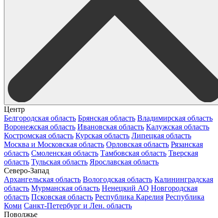
Центр
Белгородская область
Брянская область
Владимирская область
Воронежская область
Ивановская область
Калужская область
Костромская область
Курская область
Липецкая область
Москва и Московская область
Орловская область
Рязанская
область
Смоленская область
Тамбовская область
Тверская
область
Тульская область
Ярославская область
Северо-Запад
Архангельская область
Вологодская область
Калининградская
область
Мурманская область
Ненецкий АО
Новгородская
область
Псковская область
Республика Карелия
Республика
Коми
Санкт-Петербург и Лен. область
Поволжье