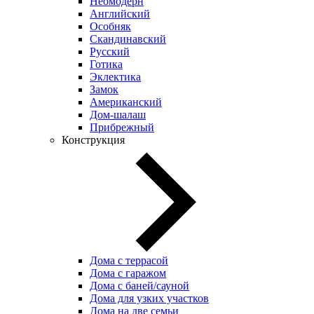
Неомодерн
Английский
Особняк
Скандинавский
Русский
Готика
Эклектика
Замок
Американский
Дом-шалаш
Прибрежный
Конструкция
Дома с террасой
Дома с гаражом
Дома с баней/сауной
Дома для узких участков
Дома на две семьи