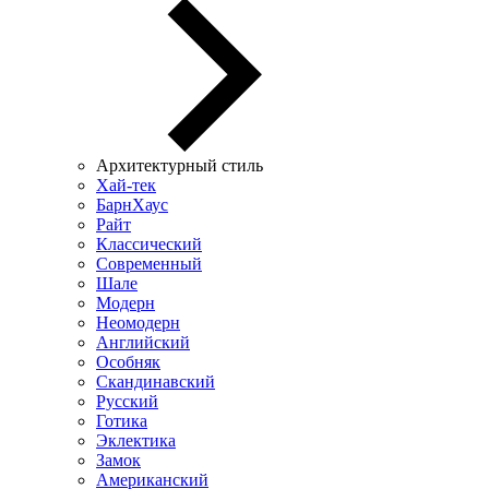
Архитектурный стиль
Хай-тек
БарнХаус
Райт
Классический
Современный
Шале
Модерн
Неомодерн
Английский
Особняк
Скандинавский
Русский
Готика
Эклектика
Замок
Американский