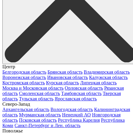
Центр
Белгородская область
Брянская область
Владимирская область
Воронежская область
Ивановская область
Калужская область
Костромская область
Курская область
Липецкая область
Москва и Московская область
Орловская область
Рязанская
область
Смоленская область
Тамбовская область
Тверская
область
Тульская область
Ярославская область
Северо-Запад
Архангельская область
Вологодская область
Калининградская
область
Мурманская область
Ненецкий АО
Новгородская
область
Псковская область
Республика Карелия
Республика
Коми
Санкт-Петербург и Лен. область
Поволжье