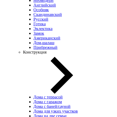
Неомодерн
Английский
Особняк
Скандинавский
Русский
Готика
Эклектика
Замок
Американский
Дом-шалаш
Прибрежный
Конструкция
Дома с террасой
Дома с гаражом
Дома с баней/сауной
Дома для узких участков
Дома на две семьи