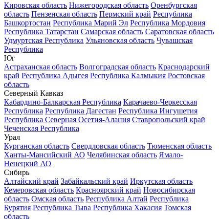
Кировская область
Нижегородская область
Оренбургская
область
Пензенская область
Пермский край
Республика
Башкортостан
Республика Марий Эл
Республика Мордовия
Республика Татарстан
Самарская область
Саратовская область
Удмуртская Республика
Ульяновская область
Чувашская
Республика
Юг
Астраханская область
Волгоградская область
Краснодарский
край
Республика Адыгея
Республика Калмыкия
Ростовская
область
Северный Кавказ
Кабардино-Балкарская Республика
Карачаево-Черкесская
Республика
Республика Дагестан
Республика Ингушетия
Республика Северная Осетия-Алания
Ставропольский край
Чеченская Республика
Урал
Курганская область
Свердловская область
Тюменская область
Ханты-Мансийский АО
Челябинская область
Ямало-
Ненецкий АО
Сибирь
Алтайский край
Забайкальский край
Иркутская область
Кемеровская область
Красноярский край
Новосибирская
область
Омская область
Республика Алтай
Республика
Бурятия
Республика Тыва
Республика Хакасия
Томская
область