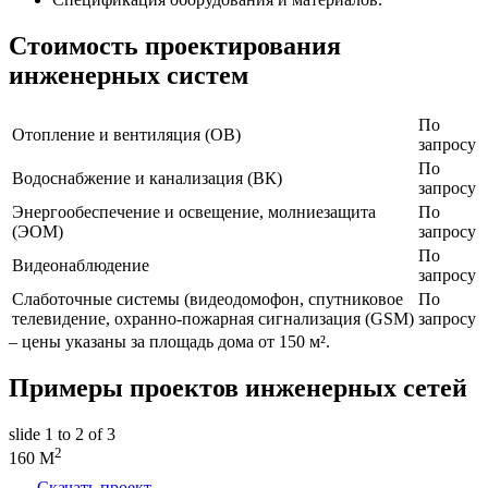
Стоимость проектирования
инженерных систем
По
Отопление и вентиляция (ОВ)
запросу
По
Водоснабжение и канализация (ВК)
запросу
Энергообеспечение и освещение, молниезащита
По
(ЭОМ)
запросу
По
Видеонаблюдение
запросу
Слаботочные системы (видеодомофон, спутниковое
По
телевидение, охранно-пожарная сигнализация (GSM)
запросу
– цены указаны за площадь дома от 150 м².
Примеры проектов инженерных сетей
slide
1 to 2
of 3
2
160 M
Скачать проект