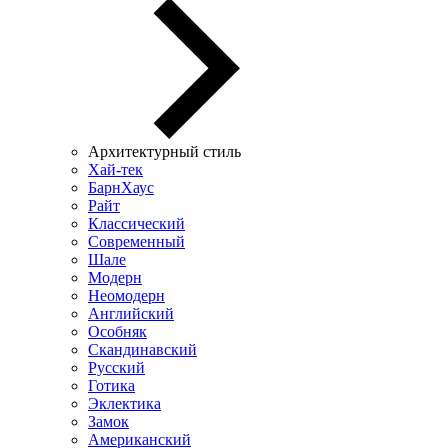
Архитектурный стиль
Хай-тек
БарнХаус
Райт
Классический
Современный
Шале
Модерн
Неомодерн
Английский
Особняк
Скандинавский
Русский
Готика
Эклектика
Замок
Американский