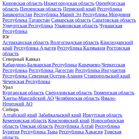
Кировская область
Нижегородская область
Оренбургская
область
Пензенская область
Пермский край
Республика
Башкортостан
Республика Марий Эл
Республика Мордовия
Республика Татарстан
Самарская область
Саратовская область
Удмуртская Республика
Ульяновская область
Чувашская
Республика
Юг
Астраханская область
Волгоградская область
Краснодарский
край
Республика Адыгея
Республика Калмыкия
Ростовская
область
Северный Кавказ
Кабардино-Балкарская Республика
Карачаево-Черкесская
Республика
Республика Дагестан
Республика Ингушетия
Республика Северная Осетия-Алания
Ставропольский край
Чеченская Республика
Урал
Курганская область
Свердловская область
Тюменская область
Ханты-Мансийский АО
Челябинская область
Ямало-
Ненецкий АО
Сибирь
Алтайский край
Забайкальский край
Иркутская область
Кемеровская область
Красноярский край
Новосибирская
область
Омская область
Республика Алтай
Республика
Бурятия
Республика Тыва
Республика Хакасия
Томская
область