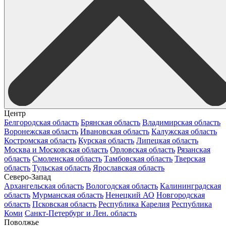
Центр
Белгородская область
Брянская область
Владимирская область
Воронежская область
Ивановская область
Калужская область
Костромская область
Курская область
Липецкая область
Москва и Московская область
Орловская область
Рязанская
область
Смоленская область
Тамбовская область
Тверская
область
Тульская область
Ярославская область
Северо-Запад
Архангельская область
Вологодская область
Калининградская
область
Мурманская область
Ненецкий АО
Новгородская
область
Псковская область
Республика Карелия
Республика
Коми
Санкт-Петербург и Лен. область
Поволжье