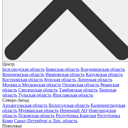
Центр
Белгородская область
Брянская область
Владимирская область
Воронежская область
Ивановская область
Калужская область
Костромская область
Курская область
Липецкая область
Москва и Московская область
Орловская область
Рязанская
область
Смоленская область
Тамбовская область
Тверская
область
Тульская область
Ярославская область
Северо-Запад
Архангельская область
Вологодская область
Калининградская
область
Мурманская область
Ненецкий АО
Новгородская
область
Псковская область
Республика Карелия
Республика
Коми
Санкт-Петербург и Лен. область
Поволжье