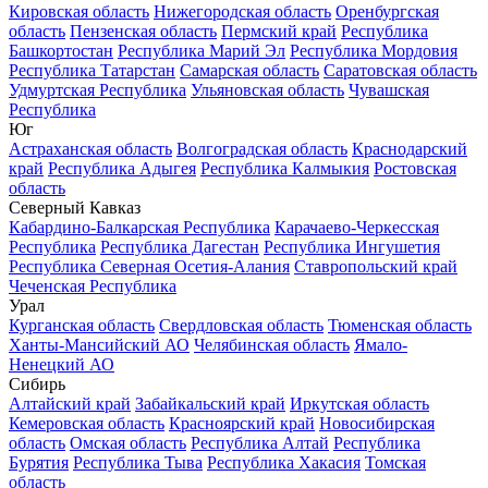
Кировская область
Нижегородская область
Оренбургская
область
Пензенская область
Пермский край
Республика
Башкортостан
Республика Марий Эл
Республика Мордовия
Республика Татарстан
Самарская область
Саратовская область
Удмуртская Республика
Ульяновская область
Чувашская
Республика
Юг
Астраханская область
Волгоградская область
Краснодарский
край
Республика Адыгея
Республика Калмыкия
Ростовская
область
Северный Кавказ
Кабардино-Балкарская Республика
Карачаево-Черкесская
Республика
Республика Дагестан
Республика Ингушетия
Республика Северная Осетия-Алания
Ставропольский край
Чеченская Республика
Урал
Курганская область
Свердловская область
Тюменская область
Ханты-Мансийский АО
Челябинская область
Ямало-
Ненецкий АО
Сибирь
Алтайский край
Забайкальский край
Иркутская область
Кемеровская область
Красноярский край
Новосибирская
область
Омская область
Республика Алтай
Республика
Бурятия
Республика Тыва
Республика Хакасия
Томская
область