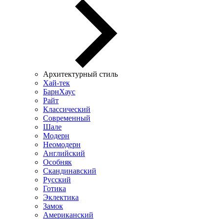
Архитектурный стиль
Хай-тек
БарнХаус
Райт
Классический
Современный
Шале
Модерн
Неомодерн
Английский
Особняк
Скандинавский
Русский
Готика
Эклектика
Замок
Американский