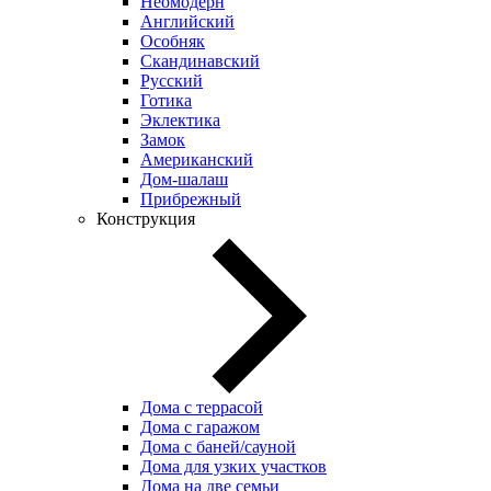
Неомодерн
Английский
Особняк
Скандинавский
Русский
Готика
Эклектика
Замок
Американский
Дом-шалаш
Прибрежный
Конструкция
Дома с террасой
Дома с гаражом
Дома с баней/сауной
Дома для узких участков
Дома на две семьи