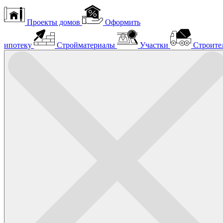
Проекты домов
Оформить
ипотеку
Стройматериалы
Участки
Строите