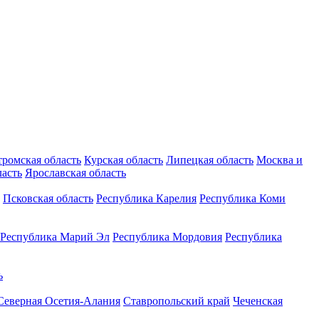
тромская область
Курская область
Липецкая область
Москва и
ласть
Ярославская область
Псковская область
Республика Карелия
Республика Коми
Республика Марий Эл
Республика Мордовия
Республика
ь
Северная Осетия-Алания
Ставропольский край
Чеченская