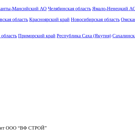
анты-Мансийский АО
Челябинская область
Ямало-Ненецкий А
вская область
Красноярский край
Новосибирская область
Омская
 область
Приморский край
Республика Саха (Якутия)
Сахалинск
жит ООО “ВФ СТРОЙ”