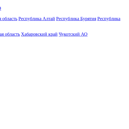
О
 область
Республика Алтай
Республика Бурятия
Республика
ая область
Хабаровский край
Чукотский АО