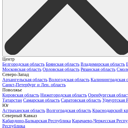
Центр
Белгородская область
Брянская область
Владимирская область
Московская область
Орловская область
Рязанская область
Смоле
Северо-Запад
Архангельская область
Вологодская область
Калининградская о
Санкт-Петербург и Лен. область
Поволжье
Кировская область
Нижегородская область
Оренбургская облас
Татарстан
Самарская область
Саратовская область
Удмуртская 
Юг
Астраханская область
Волгоградская область
Краснодарский к
Северный Кавказ
Кабардино-Балкарская Республика
Карачаево-Черкесская Респ
Республика