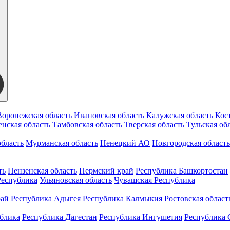
Воронежская область
Ивановская область
Калужская область
Кос
нская область
Тамбовская область
Тверская область
Тульская об
бласть
Мурманская область
Ненецкий АО
Новгородская область
ть
Пензенская область
Пермский край
Республика Башкортостан
Республика
Ульяновская область
Чувашская Республика
рай
Республика Адыгея
Республика Калмыкия
Ростовская област
ублика
Республика Дагестан
Республика Ингушетия
Республика 