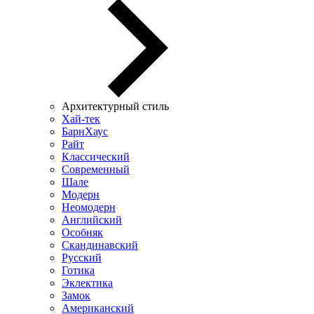
Архитектурный стиль
Хай-тек
БарнХаус
Райт
Классический
Современный
Шале
Модерн
Неомодерн
Английский
Особняк
Скандинавский
Русский
Готика
Эклектика
Замок
Американский