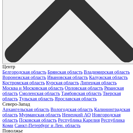
Центр
Белгородская область
Брянская область
Владимирская область
Воронежская область
Ивановская область
Калужская область
Костромская область
Курская область
Липецкая область
Москва и Московская область
Орловская область
Рязанская
область
Смоленская область
Тамбовская область
Тверская
область
Тульская область
Ярославская область
Северо-Запад
Архангельская область
Вологодская область
Калининградская
область
Мурманская область
Ненецкий АО
Новгородская
область
Псковская область
Республика Карелия
Республика
Коми
Санкт-Петербург и Лен. область
Поволжье