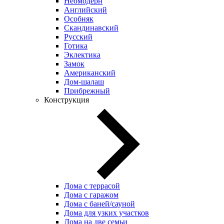
Неомодерн
Английский
Особняк
Скандинавский
Русский
Готика
Эклектика
Замок
Американский
Дом-шалаш
Прибрежный
Конструкция
Дома с террасой
Дома с гаражом
Дома с баней/сауной
Дома для узких участков
Дома на две семьи