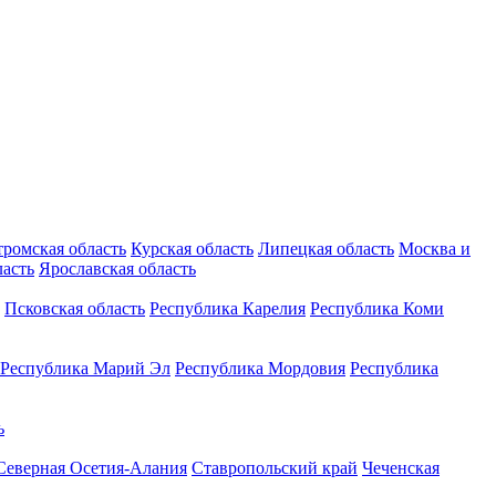
тромская область
Курская область
Липецкая область
Москва и
ласть
Ярославская область
Псковская область
Республика Карелия
Республика Коми
Республика Марий Эл
Республика Мордовия
Республика
ь
Северная Осетия-Алания
Ставропольский край
Чеченская