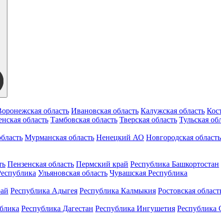
Воронежская область
Ивановская область
Калужская область
Кос
нская область
Тамбовская область
Тверская область
Тульская об
бласть
Мурманская область
Ненецкий АО
Новгородская область
ть
Пензенская область
Пермский край
Республика Башкортостан
Республика
Ульяновская область
Чувашская Республика
рай
Республика Адыгея
Республика Калмыкия
Ростовская област
ублика
Республика Дагестан
Республика Ингушетия
Республика 