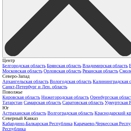
Центр
Белгородская область
Брянская область
Владимирская область
Московская область
Орловская область
Рязанская область
Смоле
Северо-Запад
Архангельская область
Вологодская область
Калининградская о
Санкт-Петербург и Лен. область
Поволжье
Кировская область
Нижегородская область
Оренбургская облас
Татарстан
Самарская область
Саратовская область
Удмуртская 
Юг
Астраханская область
Волгоградская область
Краснодарский к
Северный Кавказ
Кабардино-Балкарская Республика
Карачаево-Черкесская Респ
Республика