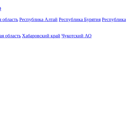
О
 область
Республика Алтай
Республика Бурятия
Республика
ая область
Хабаровский край
Чукотский АО