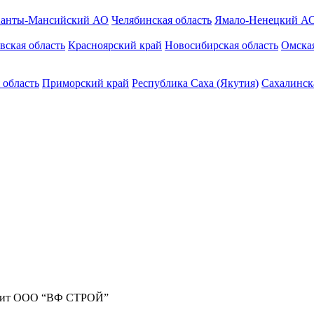
анты-Мансийский АО
Челябинская область
Ямало-Ненецкий А
вская область
Красноярский край
Новосибирская область
Омская
 область
Приморский край
Республика Саха (Якутия)
Сахалинск
жит ООО “ВФ СТРОЙ”