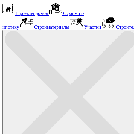
Проекты домов
Оформить
ипотеку
Стройматериалы
Участки
Строите