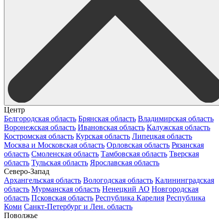
Центр
Белгородская область
Брянская область
Владимирская область
Воронежская область
Ивановская область
Калужская область
Костромская область
Курская область
Липецкая область
Москва и Московская область
Орловская область
Рязанская
область
Смоленская область
Тамбовская область
Тверская
область
Тульская область
Ярославская область
Северо-Запад
Архангельская область
Вологодская область
Калининградская
область
Мурманская область
Ненецкий АО
Новгородская
область
Псковская область
Республика Карелия
Республика
Коми
Санкт-Петербург и Лен. область
Поволжье