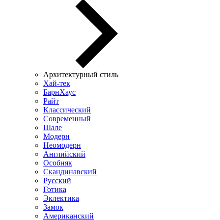
Архитектурный стиль
Хай-тек
БарнХаус
Райт
Классический
Современный
Шале
Модерн
Неомодерн
Английский
Особняк
Скандинавский
Русский
Готика
Эклектика
Замок
Американский