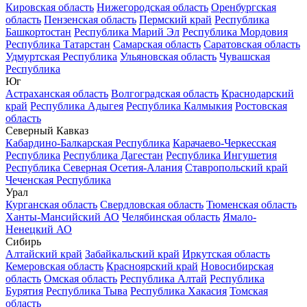
Кировская область
Нижегородская область
Оренбургская
область
Пензенская область
Пермский край
Республика
Башкортостан
Республика Марий Эл
Республика Мордовия
Республика Татарстан
Самарская область
Саратовская область
Удмуртская Республика
Ульяновская область
Чувашская
Республика
Юг
Астраханская область
Волгоградская область
Краснодарский
край
Республика Адыгея
Республика Калмыкия
Ростовская
область
Северный Кавказ
Кабардино-Балкарская Республика
Карачаево-Черкесская
Республика
Республика Дагестан
Республика Ингушетия
Республика Северная Осетия-Алания
Ставропольский край
Чеченская Республика
Урал
Курганская область
Свердловская область
Тюменская область
Ханты-Мансийский АО
Челябинская область
Ямало-
Ненецкий АО
Сибирь
Алтайский край
Забайкальский край
Иркутская область
Кемеровская область
Красноярский край
Новосибирская
область
Омская область
Республика Алтай
Республика
Бурятия
Республика Тыва
Республика Хакасия
Томская
область