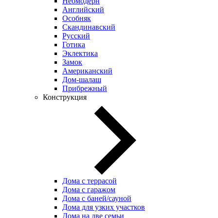
Неомодерн
Английский
Особняк
Скандинавский
Русский
Готика
Эклектика
Замок
Американский
Дом-шалаш
Прибрежный
Конструкция
Дома с террасой
Дома с гаражом
Дома с баней/сауной
Дома для узких участков
Дома на две семьи