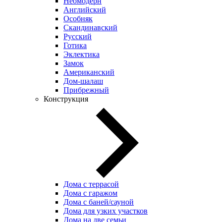
Неомодерн
Английский
Особняк
Скандинавский
Русский
Готика
Эклектика
Замок
Американский
Дом-шалаш
Прибрежный
Конструкция
Дома с террасой
Дома с гаражом
Дома с баней/сауной
Дома для узких участков
Дома на две семьи