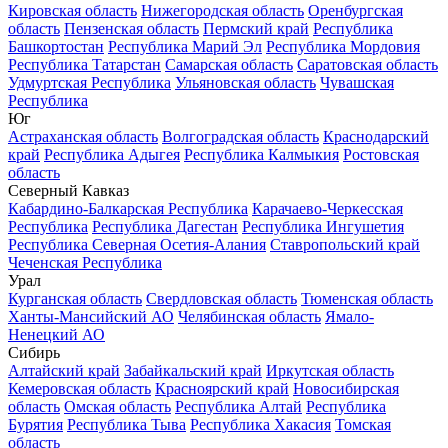
Кировская область
Нижегородская область
Оренбургская
область
Пензенская область
Пермский край
Республика
Башкортостан
Республика Марий Эл
Республика Мордовия
Республика Татарстан
Самарская область
Саратовская область
Удмуртская Республика
Ульяновская область
Чувашская
Республика
Юг
Астраханская область
Волгоградская область
Краснодарский
край
Республика Адыгея
Республика Калмыкия
Ростовская
область
Северный Кавказ
Кабардино-Балкарская Республика
Карачаево-Черкесская
Республика
Республика Дагестан
Республика Ингушетия
Республика Северная Осетия-Алания
Ставропольский край
Чеченская Республика
Урал
Курганская область
Свердловская область
Тюменская область
Ханты-Мансийский АО
Челябинская область
Ямало-
Ненецкий АО
Сибирь
Алтайский край
Забайкальский край
Иркутская область
Кемеровская область
Красноярский край
Новосибирская
область
Омская область
Республика Алтай
Республика
Бурятия
Республика Тыва
Республика Хакасия
Томская
область