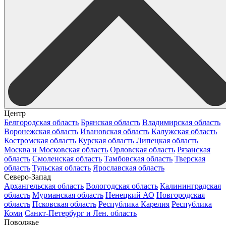
Центр
Белгородская область
Брянская область
Владимирская область
Воронежская область
Ивановская область
Калужская область
Костромская область
Курская область
Липецкая область
Москва и Московская область
Орловская область
Рязанская
область
Смоленская область
Тамбовская область
Тверская
область
Тульская область
Ярославская область
Северо-Запад
Архангельская область
Вологодская область
Калининградская
область
Мурманская область
Ненецкий АО
Новгородская
область
Псковская область
Республика Карелия
Республика
Коми
Санкт-Петербург и Лен. область
Поволжье