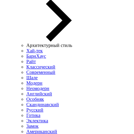
Архитектурный стиль
Хай-тек
БарнХаус
Райт
Классический
Современный
Шале
Модерн
Неомодерн
Английский
Особняк
Скандинавский
Русский
Готика
Эклектика
Замок
Американский