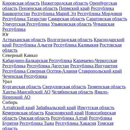
Кировская область
Нижегородская область
Оренбургская
область
Пензенская область
Пермский край
Республика
Башкортостан
Республика Марий Эл
Республика Мордовия
Республика Татарстан
Самарская область
Саратовская область
Удмуртская Республика
Ульяновская область
Чувашская
Республика
Юг
Астраханская область
Волгоградская область
Краснодарский
край
Республика Адыгея
Республика Калмыкия
Ростовская
область
Северный Кавказ
Кабардино-Балкарская Республика
Карачаево-Черкесская
Республика
Республика Дагестан
Республика Ингушетия
Республика Северная Осетия-Алания
Ставропольский край
Чеченская Республика
Урал
Курганская область
Свердловская область
Тюменская область
Ханты-Мансийский АО
Челябинская область
Ямало-
Ненецкий АО
Сибирь
Алтайский край
Забайкальский край
Иркутская область
Кемеровская область
Красноярский край
Новосибирская
область
Омская область
Республика Алтай
Республика
Бурятия
Республика Тыва
Республика Хакасия
Томская
область