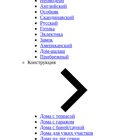
Неомодерн
Английский
Особняк
Скандинавский
Русский
Готика
Эклектика
Замок
Американский
Дом-шалаш
Прибрежный
Конструкция
Дома с террасой
Дома с гаражом
Дома с баней/сауной
Дома для узких участков
Дома на две семьи