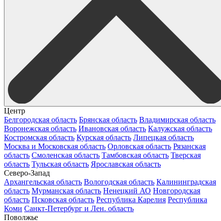
Центр
Белгородская область
Брянская область
Владимирская область
Воронежская область
Ивановская область
Калужская область
Костромская область
Курская область
Липецкая область
Москва и Московская область
Орловская область
Рязанская
область
Смоленская область
Тамбовская область
Тверская
область
Тульская область
Ярославская область
Северо-Запад
Архангельская область
Вологодская область
Калининградская
область
Мурманская область
Ненецкий АО
Новгородская
область
Псковская область
Республика Карелия
Республика
Коми
Санкт-Петербург и Лен. область
Поволжье