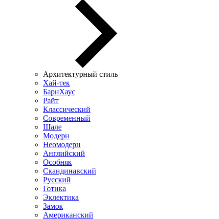
Архитектурный стиль
Хай-тек
БарнХаус
Райт
Классический
Современный
Шале
Модерн
Неомодерн
Английский
Особняк
Скандинавский
Русский
Готика
Эклектика
Замок
Американский