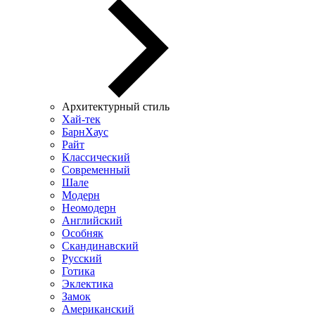
Архитектурный стиль
Хай-тек
БарнХаус
Райт
Классический
Современный
Шале
Модерн
Неомодерн
Английский
Особняк
Скандинавский
Русский
Готика
Эклектика
Замок
Американский