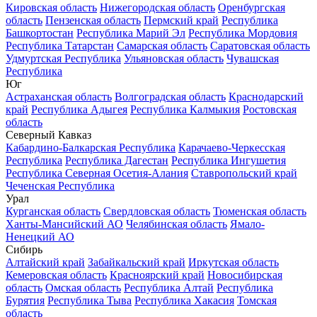
Кировская область
Нижегородская область
Оренбургская
область
Пензенская область
Пермский край
Республика
Башкортостан
Республика Марий Эл
Республика Мордовия
Республика Татарстан
Самарская область
Саратовская область
Удмуртская Республика
Ульяновская область
Чувашская
Республика
Юг
Астраханская область
Волгоградская область
Краснодарский
край
Республика Адыгея
Республика Калмыкия
Ростовская
область
Северный Кавказ
Кабардино-Балкарская Республика
Карачаево-Черкесская
Республика
Республика Дагестан
Республика Ингушетия
Республика Северная Осетия-Алания
Ставропольский край
Чеченская Республика
Урал
Курганская область
Свердловская область
Тюменская область
Ханты-Мансийский АО
Челябинская область
Ямало-
Ненецкий АО
Сибирь
Алтайский край
Забайкальский край
Иркутская область
Кемеровская область
Красноярский край
Новосибирская
область
Омская область
Республика Алтай
Республика
Бурятия
Республика Тыва
Республика Хакасия
Томская
область