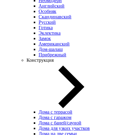
Неомодерн
Английский
Особняк
Скандинавский
Русский
Готика
Эклектика
Замок
Американский
Дом-шалаш
Прибрежный
Конструкция
Дома с террасой
Дома с гаражом
Дома с баней/сауной
Дома для узких участков
Дома на две семьи