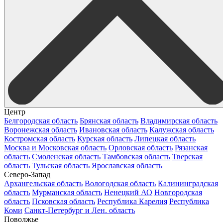
Центр
Белгородская область
Брянская область
Владимирская область
Воронежская область
Ивановская область
Калужская область
Костромская область
Курская область
Липецкая область
Москва и Московская область
Орловская область
Рязанская
область
Смоленская область
Тамбовская область
Тверская
область
Тульская область
Ярославская область
Северо-Запад
Архангельская область
Вологодская область
Калининградская
область
Мурманская область
Ненецкий АО
Новгородская
область
Псковская область
Республика Карелия
Республика
Коми
Санкт-Петербург и Лен. область
Поволжье