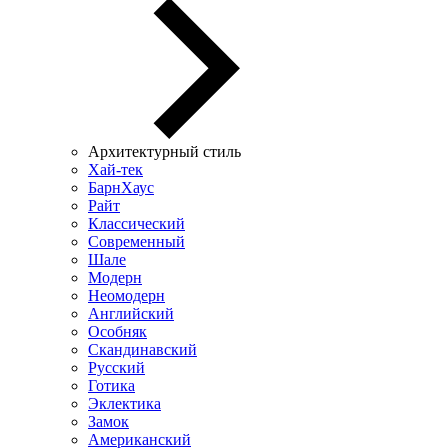
Архитектурный стиль
Хай-тек
БарнХаус
Райт
Классический
Современный
Шале
Модерн
Неомодерн
Английский
Особняк
Скандинавский
Русский
Готика
Эклектика
Замок
Американский