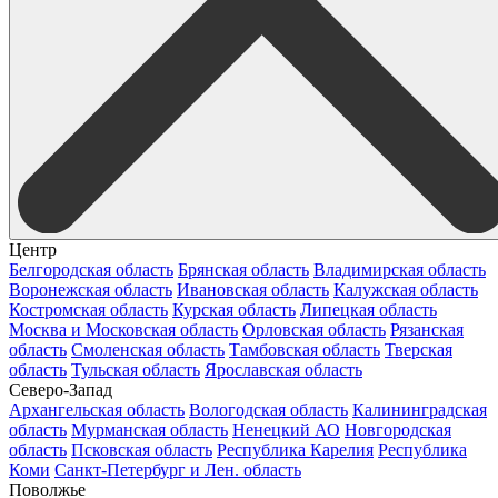
Центр
Белгородская область
Брянская область
Владимирская область
Воронежская область
Ивановская область
Калужская область
Костромская область
Курская область
Липецкая область
Москва и Московская область
Орловская область
Рязанская
область
Смоленская область
Тамбовская область
Тверская
область
Тульская область
Ярославская область
Северо-Запад
Архангельская область
Вологодская область
Калининградская
область
Мурманская область
Ненецкий АО
Новгородская
область
Псковская область
Республика Карелия
Республика
Коми
Санкт-Петербург и Лен. область
Поволжье