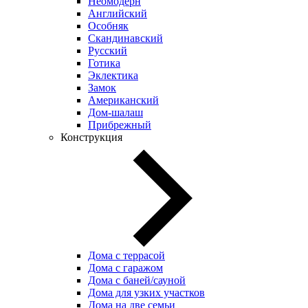
Неомодерн
Английский
Особняк
Скандинавский
Русский
Готика
Эклектика
Замок
Американский
Дом-шалаш
Прибрежный
Конструкция
Дома с террасой
Дома с гаражом
Дома с баней/сауной
Дома для узких участков
Дома на две семьи