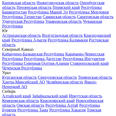
Кировская область
Нижегородская область
Оренбургская
область
Пензенская область
Пермский край
Республика
Башкортостан
Республика Марий Эл
Республика Мордовия
Республика Татарстан
Самарская область
Саратовская область
Удмуртская Республика
Ульяновская область
Чувашская
Республика
Юг
Астраханская область
Волгоградская область
Краснодарский
край
Республика Адыгея
Республика Калмыкия
Ростовская
область
Северный Кавказ
Кабардино-Балкарская Республика
Карачаево-Черкесская
Республика
Республика Дагестан
Республика Ингушетия
Республика Северная Осетия-Алания
Ставропольский край
Чеченская Республика
Урал
Курганская область
Свердловская область
Тюменская область
Ханты-Мансийский АО
Челябинская область
Ямало-
Ненецкий АО
Сибирь
Алтайский край
Забайкальский край
Иркутская область
Кемеровская область
Красноярский край
Новосибирская
область
Омская область
Республика Алтай
Республика
Бурятия
Республика Тыва
Республика Хакасия
Томская
область