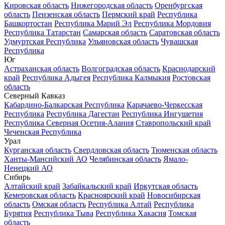
Кировская область
Нижегородская область
Оренбургская
область
Пензенская область
Пермский край
Республика
Башкортостан
Республика Марий Эл
Республика Мордовия
Республика Татарстан
Самарская область
Саратовская область
Удмуртская Республика
Ульяновская область
Чувашская
Республика
Юг
Астраханская область
Волгоградская область
Краснодарский
край
Республика Адыгея
Республика Калмыкия
Ростовская
область
Северный Кавказ
Кабардино-Балкарская Республика
Карачаево-Черкесская
Республика
Республика Дагестан
Республика Ингушетия
Республика Северная Осетия-Алания
Ставропольский край
Чеченская Республика
Урал
Курганская область
Свердловская область
Тюменская область
Ханты-Мансийский АО
Челябинская область
Ямало-
Ненецкий АО
Сибирь
Алтайский край
Забайкальский край
Иркутская область
Кемеровская область
Красноярский край
Новосибирская
область
Омская область
Республика Алтай
Республика
Бурятия
Республика Тыва
Республика Хакасия
Томская
область