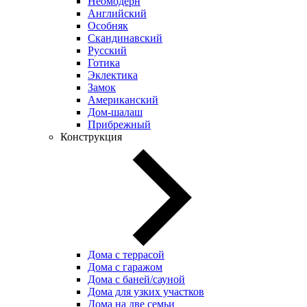
Неомодерн
Английский
Особняк
Скандинавский
Русский
Готика
Эклектика
Замок
Американский
Дом-шалаш
Прибрежный
Конструкция
Дома с террасой
Дома с гаражом
Дома с баней/сауной
Дома для узких участков
Дома на две семьи