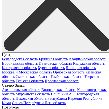
Центр
Белгородская область
Брянская область
Владимирская область
Воронежская область
Ивановская область
Калужская область
Костромская область
Курская область
Липецкая область
Москва и Московская область
Орловская область
Рязанская
область
Смоленская область
Тамбовская область
Тверская
область
Тульская область
Ярославская область
Северо-Запад
Архангельская область
Вологодская область
Калининградская
область
Мурманская область
Ненецкий АО
Новгородская
область
Псковская область
Республика Карелия
Республика
Коми
Санкт-Петербург и Лен. область
Поволжье