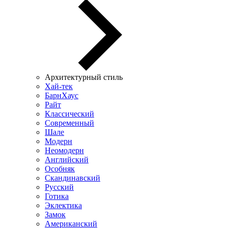
Архитектурный стиль
Хай-тек
БарнХаус
Райт
Классический
Современный
Шале
Модерн
Неомодерн
Английский
Особняк
Скандинавский
Русский
Готика
Эклектика
Замок
Американский