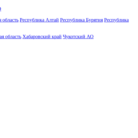
О
 область
Республика Алтай
Республика Бурятия
Республика
ая область
Хабаровский край
Чукотский АО