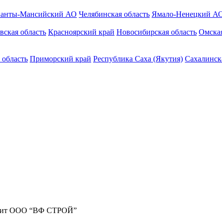
анты-Мансийский АО
Челябинская область
Ямало-Ненецкий А
вская область
Красноярский край
Новосибирская область
Омская
 область
Приморский край
Республика Саха (Якутия)
Сахалинск
жит ООО “ВФ СТРОЙ”