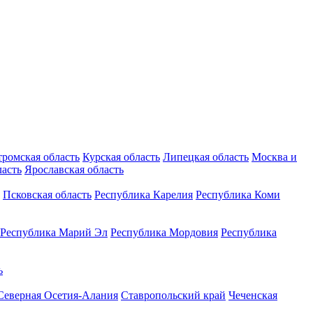
тромская область
Курская область
Липецкая область
Москва и
ласть
Ярославская область
Псковская область
Республика Карелия
Республика Коми
Республика Марий Эл
Республика Мордовия
Республика
ь
Северная Осетия-Алания
Ставропольский край
Чеченская