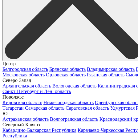
Центр
Белгородская область
Брянская область
Владимирская область
Московская область
Орловская область
Рязанская область
Смоле
Северо-Запад
Архангельская область
Вологодская область
Калининградская о
Санкт-Петербург и Лен. область
Поволжье
Кировская область
Нижегородская область
Оренбургская облас
Татарстан
Самарская область
Саратовская область
Удмуртская 
Юг
Астраханская область
Волгоградская область
Краснодарский к
Северный Кавказ
Кабардино-Балкарская Республика
Карачаево-Черкесская Респ
Республика