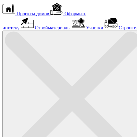
Проекты домов
Оформить
ипотеку
Стройматериалы
Участки
Строите