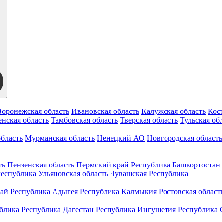
Воронежская область
Ивановская область
Калужская область
Кос
нская область
Тамбовская область
Тверская область
Тульская об
бласть
Мурманская область
Ненецкий АО
Новгородская область
ть
Пензенская область
Пермский край
Республика Башкортостан
Республика
Ульяновская область
Чувашская Республика
рай
Республика Адыгея
Республика Калмыкия
Ростовская област
ублика
Республика Дагестан
Республика Ингушетия
Республика 