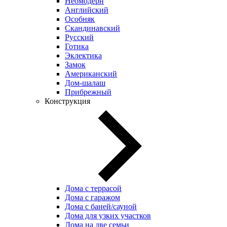
Неомодерн
Английский
Особняк
Скандинавский
Русский
Готика
Эклектика
Замок
Американский
Дом-шалаш
Прибрежный
Конструкция
Дома с террасой
Дома с гаражом
Дома с баней/сауной
Дома для узких участков
Дома на две семьи