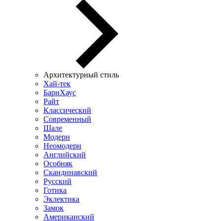
Архитектурный стиль
Хай-тек
БарнХаус
Райт
Классический
Современный
Шале
Модерн
Неомодерн
Английский
Особняк
Скандинавский
Русский
Готика
Эклектика
Замок
Американский