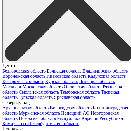
Центр
Белгородская область
Брянская область
Владимирская область
Воронежская область
Ивановская область
Калужская область
Костромская область
Курская область
Липецкая область
Москва и Московская область
Орловская область
Рязанская
область
Смоленская область
Тамбовская область
Тверская
область
Тульская область
Ярославская область
Северо-Запад
Архангельская область
Вологодская область
Калининградская
область
Мурманская область
Ненецкий АО
Новгородская
область
Псковская область
Республика Карелия
Республика
Коми
Санкт-Петербург и Лен. область
Поволжье