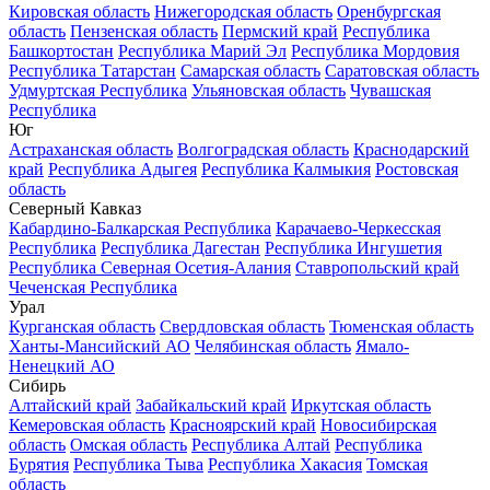
Кировская область
Нижегородская область
Оренбургская
область
Пензенская область
Пермский край
Республика
Башкортостан
Республика Марий Эл
Республика Мордовия
Республика Татарстан
Самарская область
Саратовская область
Удмуртская Республика
Ульяновская область
Чувашская
Республика
Юг
Астраханская область
Волгоградская область
Краснодарский
край
Республика Адыгея
Республика Калмыкия
Ростовская
область
Северный Кавказ
Кабардино-Балкарская Республика
Карачаево-Черкесская
Республика
Республика Дагестан
Республика Ингушетия
Республика Северная Осетия-Алания
Ставропольский край
Чеченская Республика
Урал
Курганская область
Свердловская область
Тюменская область
Ханты-Мансийский АО
Челябинская область
Ямало-
Ненецкий АО
Сибирь
Алтайский край
Забайкальский край
Иркутская область
Кемеровская область
Красноярский край
Новосибирская
область
Омская область
Республика Алтай
Республика
Бурятия
Республика Тыва
Республика Хакасия
Томская
область