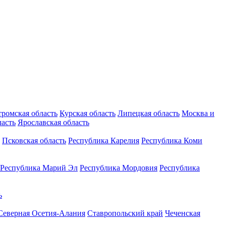
тромская область
Курская область
Липецкая область
Москва и
ласть
Ярославская область
Псковская область
Республика Карелия
Республика Коми
Республика Марий Эл
Республика Мордовия
Республика
ь
Северная Осетия-Алания
Ставропольский край
Чеченская