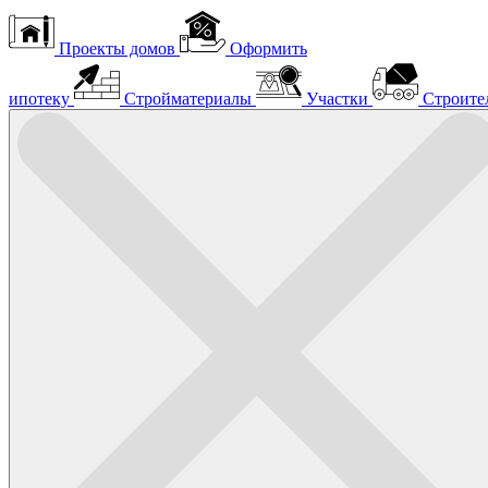
Проекты домов
Оформить
ипотеку
Стройматериалы
Участки
Строите