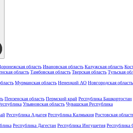
Воронежская область
Ивановская область
Калужская область
Кос
нская область
Тамбовская область
Тверская область
Тульская об
бласть
Мурманская область
Ненецкий АО
Новгородская область
ть
Пензенская область
Пермский край
Республика Башкортостан
Республика
Ульяновская область
Чувашская Республика
рай
Республика Адыгея
Республика Калмыкия
Ростовская област
ублика
Республика Дагестан
Республика Ингушетия
Республика 