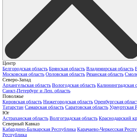
Центр
Белгородская область
Брянская область
Владимирская область
Московская область
Орловская область
Рязанская область
Смоле
Северо-Запад
Архангельская область
Вологодская область
Калининградская о
Санкт-Петербург и Лен. область
Поволжье
Кировская область
Нижегородская область
Оренбургская облас
Татарстан
Самарская область
Саратовская область
Удмуртская 
Юг
Астраханская область
Волгоградская область
Краснодарский к
Северный Кавказ
Кабардино-Балкарская Республика
Карачаево-Черкесская Респ
Республика