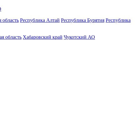
О
 область
Республика Алтай
Республика Бурятия
Республика
ая область
Хабаровский край
Чукотский АО