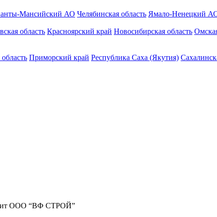
анты-Мансийский АО
Челябинская область
Ямало-Ненецкий А
вская область
Красноярский край
Новосибирская область
Омская
 область
Приморский край
Республика Саха (Якутия)
Сахалинск
жит ООО “ВФ СТРОЙ”