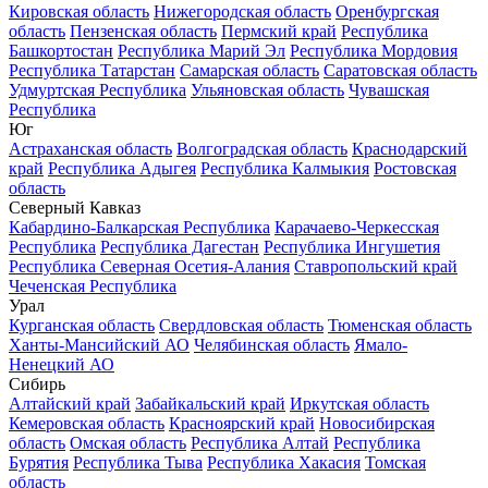
Кировская область
Нижегородская область
Оренбургская
область
Пензенская область
Пермский край
Республика
Башкортостан
Республика Марий Эл
Республика Мордовия
Республика Татарстан
Самарская область
Саратовская область
Удмуртская Республика
Ульяновская область
Чувашская
Республика
Юг
Астраханская область
Волгоградская область
Краснодарский
край
Республика Адыгея
Республика Калмыкия
Ростовская
область
Северный Кавказ
Кабардино-Балкарская Республика
Карачаево-Черкесская
Республика
Республика Дагестан
Республика Ингушетия
Республика Северная Осетия-Алания
Ставропольский край
Чеченская Республика
Урал
Курганская область
Свердловская область
Тюменская область
Ханты-Мансийский АО
Челябинская область
Ямало-
Ненецкий АО
Сибирь
Алтайский край
Забайкальский край
Иркутская область
Кемеровская область
Красноярский край
Новосибирская
область
Омская область
Республика Алтай
Республика
Бурятия
Республика Тыва
Республика Хакасия
Томская
область