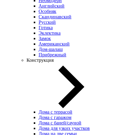
Неомодерн
Английский
Особняк
Скандинавский
Русский
Готика
Эклектика
Замок
Американский
Дом-шалаш
Прибрежный
Конструкция
Дома с террасой
Дома с гаражом
Дома с баней/сауной
Дома для узких участков
Дома на две семьи