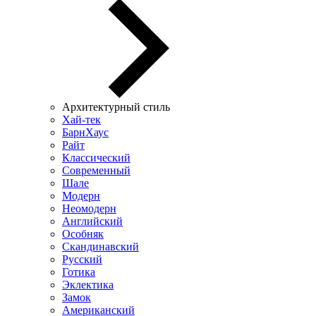
Архитектурный стиль
Хай-тек
БарнХаус
Райт
Классический
Современный
Шале
Модерн
Неомодерн
Английский
Особняк
Скандинавский
Русский
Готика
Эклектика
Замок
Американский