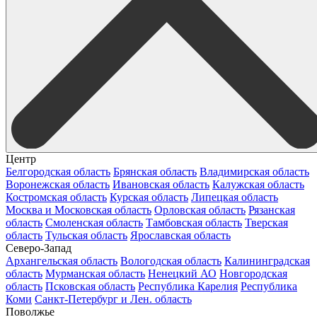
Центр
Белгородская область
Брянская область
Владимирская область
Воронежская область
Ивановская область
Калужская область
Костромская область
Курская область
Липецкая область
Москва и Московская область
Орловская область
Рязанская
область
Смоленская область
Тамбовская область
Тверская
область
Тульская область
Ярославская область
Северо-Запад
Архангельская область
Вологодская область
Калининградская
область
Мурманская область
Ненецкий АО
Новгородская
область
Псковская область
Республика Карелия
Республика
Коми
Санкт-Петербург и Лен. область
Поволжье