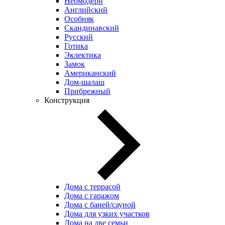
Неомодерн
Английский
Особняк
Скандинавский
Русский
Готика
Эклектика
Замок
Американский
Дом-шалаш
Прибрежный
Конструкция
Дома с террасой
Дома с гаражом
Дома с баней/сауной
Дома для узких участков
Дома на две семьи