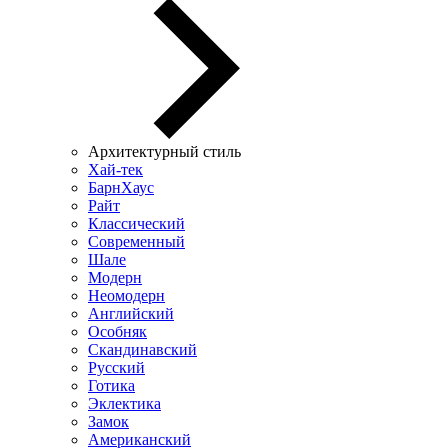
Архитектурный стиль
Хай-тек
БарнХаус
Райт
Классический
Современный
Шале
Модерн
Неомодерн
Английский
Особняк
Скандинавский
Русский
Готика
Эклектика
Замок
Американский