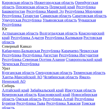
Кировская область
Нижегородская область
Оренбургская
область
Пензенская область
Пермский край
Республика
Башкортостан
Республика Марий Эл
Республика Мордовия
Республика Татарстан
Самарская область
Саратовская область
Удмуртская Республика
Ульяновская область
Чувашская
Республика
Юг
Астраханская область
Волгоградская область
Краснодарский
край
Республика Адыгея
Республика Калмыкия
Ростовская
область
Северный Кавказ
Кабардино-Балкарская Республика
Карачаево-Черкесская
Республика
Республика Дагестан
Республика Ингушетия
Республика Северная Осетия-Алания
Ставропольский край
Чеченская Республика
Урал
Курганская область
Свердловская область
Тюменская область
Ханты-Мансийский АО
Челябинская область
Ямало-
Ненецкий АО
Сибирь
Алтайский край
Забайкальский край
Иркутская область
Кемеровская область
Красноярский край
Новосибирская
область
Омская область
Республика Алтай
Республика
Бурятия
Республика Тыва
Республика Хакасия
Томская
область