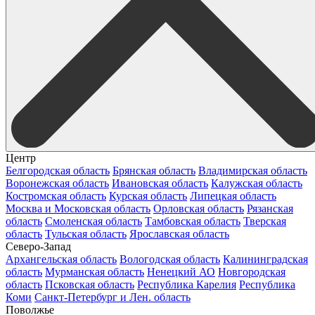
Центр
Белгородская область
Брянская область
Владимирская область
Воронежская область
Ивановская область
Калужская область
Костромская область
Курская область
Липецкая область
Москва и Московская область
Орловская область
Рязанская
область
Смоленская область
Тамбовская область
Тверская
область
Тульская область
Ярославская область
Северо-Запад
Архангельская область
Вологодская область
Калининградская
область
Мурманская область
Ненецкий АО
Новгородская
область
Псковская область
Республика Карелия
Республика
Коми
Санкт-Петербург и Лен. область
Поволжье