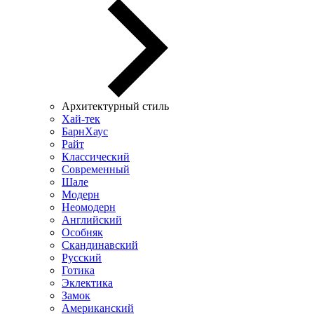
Архитектурный стиль
Хай-тек
БарнХаус
Райт
Классический
Современный
Шале
Модерн
Неомодерн
Английский
Особняк
Скандинавский
Русский
Готика
Эклектика
Замок
Американский