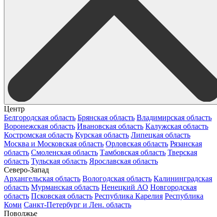
Центр
Белгородская область
Брянская область
Владимирская область
Воронежская область
Ивановская область
Калужская область
Костромская область
Курская область
Липецкая область
Москва и Московская область
Орловская область
Рязанская
область
Смоленская область
Тамбовская область
Тверская
область
Тульская область
Ярославская область
Северо-Запад
Архангельская область
Вологодская область
Калининградская
область
Мурманская область
Ненецкий АО
Новгородская
область
Псковская область
Республика Карелия
Республика
Коми
Санкт-Петербург и Лен. область
Поволжье