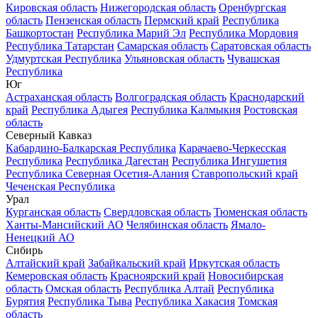
Кировская область
Нижегородская область
Оренбургская
область
Пензенская область
Пермский край
Республика
Башкортостан
Республика Марий Эл
Республика Мордовия
Республика Татарстан
Самарская область
Саратовская область
Удмуртская Республика
Ульяновская область
Чувашская
Республика
Юг
Астраханская область
Волгоградская область
Краснодарский
край
Республика Адыгея
Республика Калмыкия
Ростовская
область
Северный Кавказ
Кабардино-Балкарская Республика
Карачаево-Черкесская
Республика
Республика Дагестан
Республика Ингушетия
Республика Северная Осетия-Алания
Ставропольский край
Чеченская Республика
Урал
Курганская область
Свердловская область
Тюменская область
Ханты-Мансийский АО
Челябинская область
Ямало-
Ненецкий АО
Сибирь
Алтайский край
Забайкальский край
Иркутская область
Кемеровская область
Красноярский край
Новосибирская
область
Омская область
Республика Алтай
Республика
Бурятия
Республика Тыва
Республика Хакасия
Томская
область