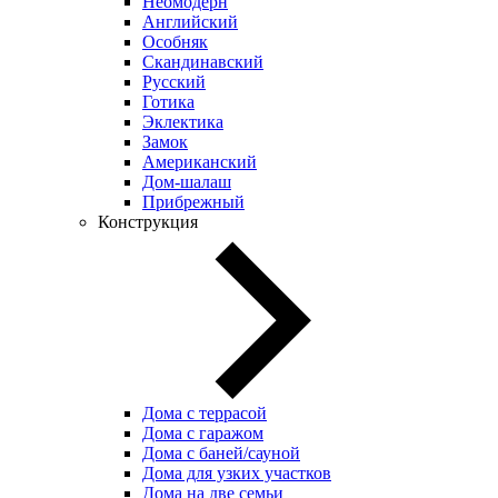
Неомодерн
Английский
Особняк
Скандинавский
Русский
Готика
Эклектика
Замок
Американский
Дом-шалаш
Прибрежный
Конструкция
Дома с террасой
Дома с гаражом
Дома с баней/сауной
Дома для узких участков
Дома на две семьи