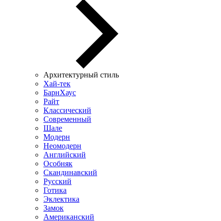
Архитектурный стиль
Хай-тек
БарнХаус
Райт
Классический
Современный
Шале
Модерн
Неомодерн
Английский
Особняк
Скандинавский
Русский
Готика
Эклектика
Замок
Американский