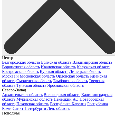
Центр
Белгородская область
Брянская область
Владимирская область
Воронежская область
Ивановская область
Калужская область
Костромская область
Курская область
Липецкая область
Москва и Московская область
Орловская область
Рязанская
область
Смоленская область
Тамбовская область
Тверская
область
Тульская область
Ярославская область
Северо-Запад
Архангельская область
Вологодская область
Калининградская
область
Мурманская область
Ненецкий АО
Новгородская
область
Псковская область
Республика Карелия
Республика
Коми
Санкт-Петербург и Лен. область
Поволжье