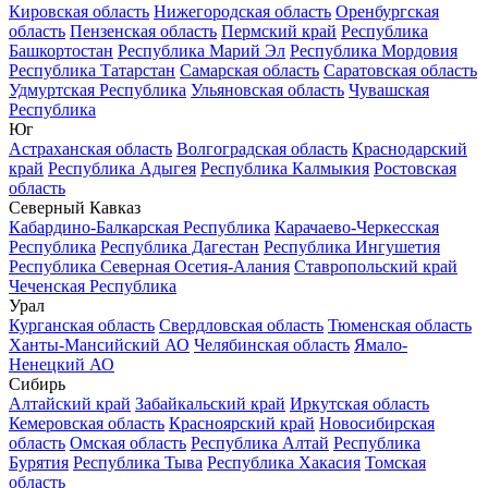
Кировская область
Нижегородская область
Оренбургская
область
Пензенская область
Пермский край
Республика
Башкортостан
Республика Марий Эл
Республика Мордовия
Республика Татарстан
Самарская область
Саратовская область
Удмуртская Республика
Ульяновская область
Чувашская
Республика
Юг
Астраханская область
Волгоградская область
Краснодарский
край
Республика Адыгея
Республика Калмыкия
Ростовская
область
Северный Кавказ
Кабардино-Балкарская Республика
Карачаево-Черкесская
Республика
Республика Дагестан
Республика Ингушетия
Республика Северная Осетия-Алания
Ставропольский край
Чеченская Республика
Урал
Курганская область
Свердловская область
Тюменская область
Ханты-Мансийский АО
Челябинская область
Ямало-
Ненецкий АО
Сибирь
Алтайский край
Забайкальский край
Иркутская область
Кемеровская область
Красноярский край
Новосибирская
область
Омская область
Республика Алтай
Республика
Бурятия
Республика Тыва
Республика Хакасия
Томская
область