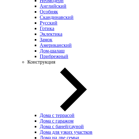
Неомодерн
Английский
Особняк
Скандинавский
Русский
Готика
Эклектика
Замок
Американский
Дом-шалаш
Прибрежный
Конструкция
Дома с террасой
Дома с гаражом
Дома с баней/сауной
Дома для узких участков
Дома на две семьи