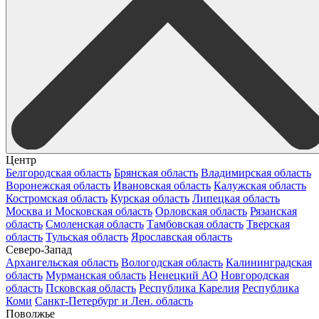
Центр
Белгородская область
Брянская область
Владимирская область
Воронежская область
Ивановская область
Калужская область
Костромская область
Курская область
Липецкая область
Москва и Московская область
Орловская область
Рязанская
область
Смоленская область
Тамбовская область
Тверская
область
Тульская область
Ярославская область
Северо-Запад
Архангельская область
Вологодская область
Калининградская
область
Мурманская область
Ненецкий АО
Новгородская
область
Псковская область
Республика Карелия
Республика
Коми
Санкт-Петербург и Лен. область
Поволжье