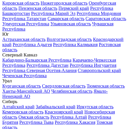
Кировская область
Нижегородская область
Оренбургская
область
Пензенская область
Пермский край
Республика
Башкортостан
Республика Марий Эл
Республика Мордовия
Республика Татарстан
Самарская область
Саратовская область
Удмуртская Республика
Ульяновская область
Чувашская
Республика
Юг
Астраханская область
Волгоградская область
Краснодарский
край
Республика Адыгея
Республика Калмыкия
Ростовская
область
Северный Кавказ
Кабардино-Балкарская Республика
Карачаево-Черкесская
Республика
Республика Дагестан
Республика Ингушетия
Республика Северная Осетия-Алания
Ставропольский край
Чеченская Республика
Урал
Курганская область
Свердловская область
Тюменская область
Ханты-Мансийский АО
Челябинская область
Ямало-
Ненецкий АО
Сибирь
Алтайский край
Забайкальский край
Иркутская область
Кемеровская область
Красноярский край
Новосибирская
область
Омская область
Республика Алтай
Республика
Бурятия
Республика Тыва
Республика Хакасия
Томская
область