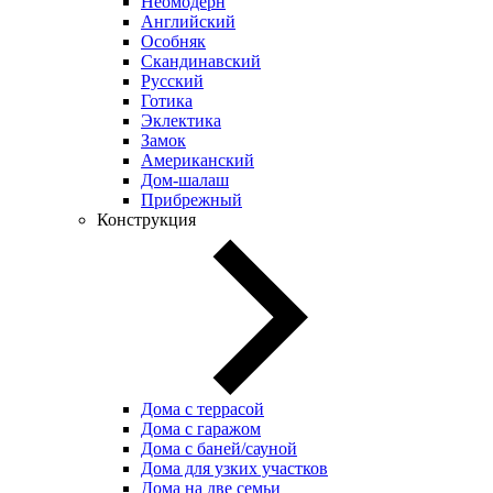
Неомодерн
Английский
Особняк
Скандинавский
Русский
Готика
Эклектика
Замок
Американский
Дом-шалаш
Прибрежный
Конструкция
Дома с террасой
Дома с гаражом
Дома с баней/сауной
Дома для узких участков
Дома на две семьи