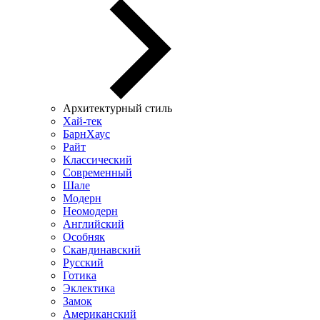
Архитектурный стиль
Хай-тек
БарнХаус
Райт
Классический
Современный
Шале
Модерн
Неомодерн
Английский
Особняк
Скандинавский
Русский
Готика
Эклектика
Замок
Американский