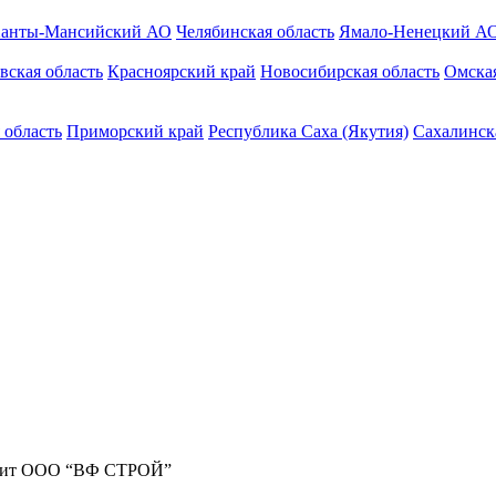
анты-Мансийский АО
Челябинская область
Ямало-Ненецкий А
вская область
Красноярский край
Новосибирская область
Омская
 область
Приморский край
Республика Саха (Якутия)
Сахалинск
жит ООО “ВФ СТРОЙ”