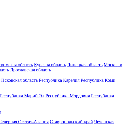
тромская область
Курская область
Липецкая область
Москва и
ласть
Ярославская область
Псковская область
Республика Карелия
Республика Коми
Республика Марий Эл
Республика Мордовия
Республика
ь
Северная Осетия-Алания
Ставропольский край
Чеченская