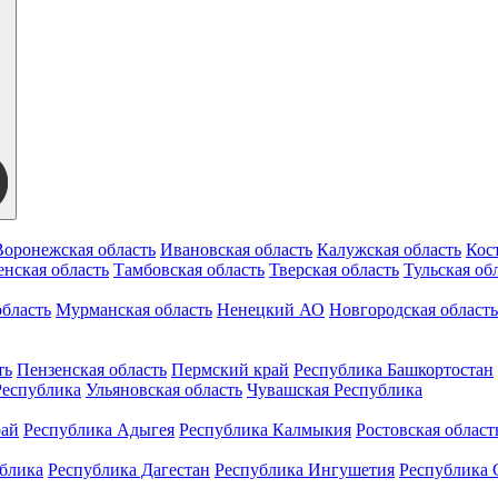
Воронежская область
Ивановская область
Калужская область
Кос
нская область
Тамбовская область
Тверская область
Тульская об
бласть
Мурманская область
Ненецкий АО
Новгородская область
ть
Пензенская область
Пермский край
Республика Башкортостан
Республика
Ульяновская область
Чувашская Республика
рай
Республика Адыгея
Республика Калмыкия
Ростовская област
ублика
Республика Дагестан
Республика Ингушетия
Республика 