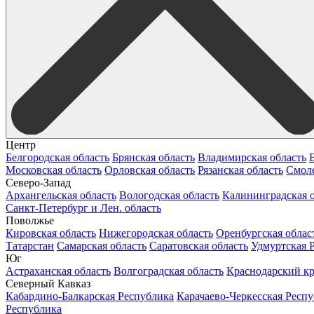
Центр
Белгородская область
Брянская область
Владимирская область
Московская область
Орловская область
Рязанская область
Смоле
Северо-Запад
Архангельская область
Вологодская область
Калининградская о
Санкт-Петербург и Лен. область
Поволжье
Кировская область
Нижегородская область
Оренбургская облас
Татарстан
Самарская область
Саратовская область
Удмуртская 
Юг
Астраханская область
Волгоградская область
Краснодарский к
Северный Кавказ
Кабардино-Балкарская Республика
Карачаево-Черкесская Респ
Республика