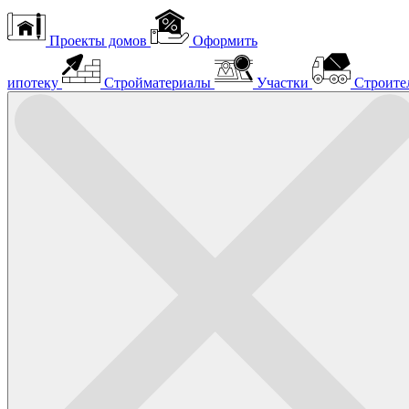
Проекты домов
Оформить
ипотеку
Стройматериалы
Участки
Строите