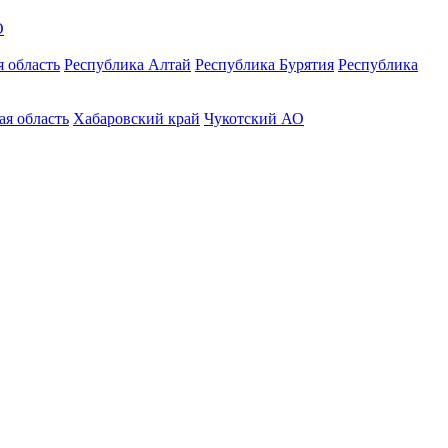
О
 область
Республика Алтай
Республика Бурятия
Республика
ая область
Хабаровский край
Чукотский АО