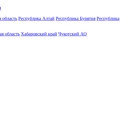
О
 область
Республика Алтай
Республика Бурятия
Республика
ая область
Хабаровский край
Чукотский АО