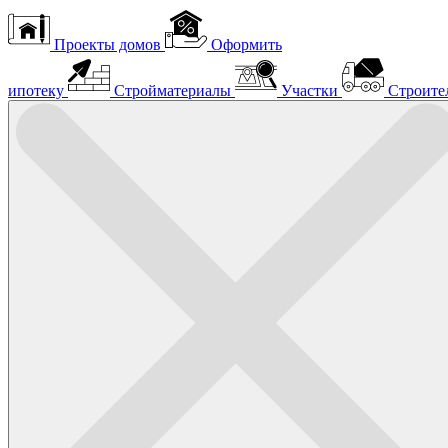
Проекты домов
Оформить
ипотеку
Стройматериалы
Участки
Строите