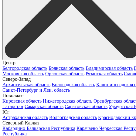
Центр
Белгородская область
Брянская область
Владимирская область
Московская область
Орловская область
Рязанская область
Смоле
Северо-Запад
Архангельская область
Вологодская область
Калининградская о
Санкт-Петербург и Лен. область
Поволжье
Кировская область
Нижегородская область
Оренбургская облас
Татарстан
Самарская область
Саратовская область
Удмуртская 
Юг
Астраханская область
Волгоградская область
Краснодарский к
Северный Кавказ
Кабардино-Балкарская Республика
Карачаево-Черкесская Респ
Республика