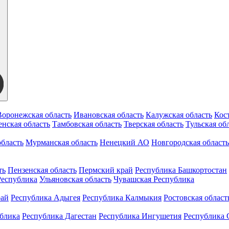
Воронежская область
Ивановская область
Калужская область
Кос
нская область
Тамбовская область
Тверская область
Тульская об
бласть
Мурманская область
Ненецкий АО
Новгородская область
ть
Пензенская область
Пермский край
Республика Башкортостан
Республика
Ульяновская область
Чувашская Республика
рай
Республика Адыгея
Республика Калмыкия
Ростовская област
ублика
Республика Дагестан
Республика Ингушетия
Республика 