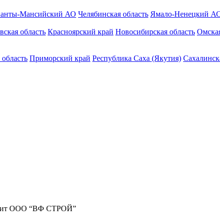
анты-Мансийский АО
Челябинская область
Ямало-Ненецкий А
вская область
Красноярский край
Новосибирская область
Омская
 область
Приморский край
Республика Саха (Якутия)
Сахалинск
жит ООО “ВФ СТРОЙ”