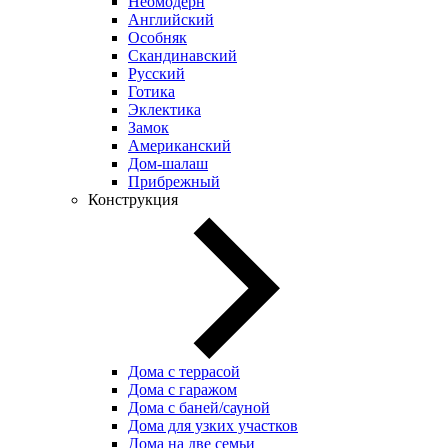
Неомодерн
Английский
Особняк
Скандинавский
Русский
Готика
Эклектика
Замок
Американский
Дом-шалаш
Прибрежный
Конструкция
Дома с террасой
Дома с гаражом
Дома с баней/сауной
Дома для узких участков
Дома на две семьи