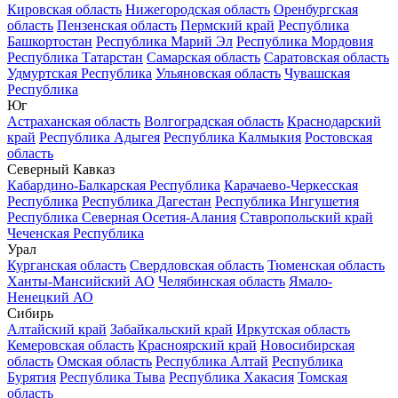
Кировская область
Нижегородская область
Оренбургская
область
Пензенская область
Пермский край
Республика
Башкортостан
Республика Марий Эл
Республика Мордовия
Республика Татарстан
Самарская область
Саратовская область
Удмуртская Республика
Ульяновская область
Чувашская
Республика
Юг
Астраханская область
Волгоградская область
Краснодарский
край
Республика Адыгея
Республика Калмыкия
Ростовская
область
Северный Кавказ
Кабардино-Балкарская Республика
Карачаево-Черкесская
Республика
Республика Дагестан
Республика Ингушетия
Республика Северная Осетия-Алания
Ставропольский край
Чеченская Республика
Урал
Курганская область
Свердловская область
Тюменская область
Ханты-Мансийский АО
Челябинская область
Ямало-
Ненецкий АО
Сибирь
Алтайский край
Забайкальский край
Иркутская область
Кемеровская область
Красноярский край
Новосибирская
область
Омская область
Республика Алтай
Республика
Бурятия
Республика Тыва
Республика Хакасия
Томская
область