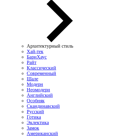
Архитектурный стиль
Хай-тек
БарнХаус
Райт
Классический
Современный
Шале
Модерн
Неомодерн
Английский
Особняк
Скандинавский
Русский
Готика
Эклектика
Замок
Американский