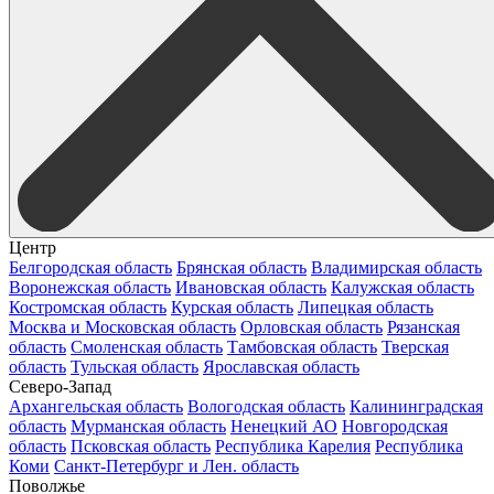
Центр
Белгородская область
Брянская область
Владимирская область
Воронежская область
Ивановская область
Калужская область
Костромская область
Курская область
Липецкая область
Москва и Московская область
Орловская область
Рязанская
область
Смоленская область
Тамбовская область
Тверская
область
Тульская область
Ярославская область
Северо-Запад
Архангельская область
Вологодская область
Калининградская
область
Мурманская область
Ненецкий АО
Новгородская
область
Псковская область
Республика Карелия
Республика
Коми
Санкт-Петербург и Лен. область
Поволжье