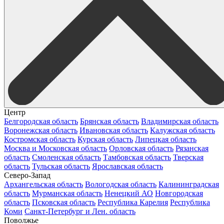
Центр
Белгородская область
Брянская область
Владимирская область
Воронежская область
Ивановская область
Калужская область
Костромская область
Курская область
Липецкая область
Москва и Московская область
Орловская область
Рязанская
область
Смоленская область
Тамбовская область
Тверская
область
Тульская область
Ярославская область
Северо-Запад
Архангельская область
Вологодская область
Калининградская
область
Мурманская область
Ненецкий АО
Новгородская
область
Псковская область
Республика Карелия
Республика
Коми
Санкт-Петербург и Лен. область
Поволжье