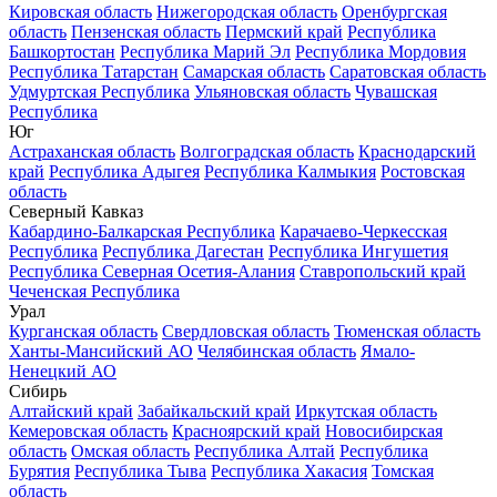
Кировская область
Нижегородская область
Оренбургская
область
Пензенская область
Пермский край
Республика
Башкортостан
Республика Марий Эл
Республика Мордовия
Республика Татарстан
Самарская область
Саратовская область
Удмуртская Республика
Ульяновская область
Чувашская
Республика
Юг
Астраханская область
Волгоградская область
Краснодарский
край
Республика Адыгея
Республика Калмыкия
Ростовская
область
Северный Кавказ
Кабардино-Балкарская Республика
Карачаево-Черкесская
Республика
Республика Дагестан
Республика Ингушетия
Республика Северная Осетия-Алания
Ставропольский край
Чеченская Республика
Урал
Курганская область
Свердловская область
Тюменская область
Ханты-Мансийский АО
Челябинская область
Ямало-
Ненецкий АО
Сибирь
Алтайский край
Забайкальский край
Иркутская область
Кемеровская область
Красноярский край
Новосибирская
область
Омская область
Республика Алтай
Республика
Бурятия
Республика Тыва
Республика Хакасия
Томская
область