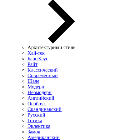
Архитектурный стиль
Хай-тек
БарнХаус
Райт
Классический
Современный
Шале
Модерн
Неомодерн
Английский
Особняк
Скандинавский
Русский
Готика
Эклектика
Замок
Американский