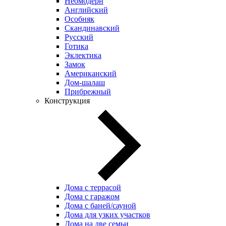
Неомодерн
Английский
Особняк
Скандинавский
Русский
Готика
Эклектика
Замок
Американский
Дом-шалаш
Прибрежный
Конструкция
Дома с террасой
Дома с гаражом
Дома с баней/сауной
Дома для узких участков
Дома на две семьи