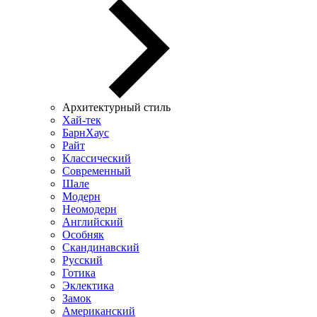
Архитектурный стиль
Хай-тек
БарнХаус
Райт
Классический
Современный
Шале
Модерн
Неомодерн
Английский
Особняк
Скандинавский
Русский
Готика
Эклектика
Замок
Американский