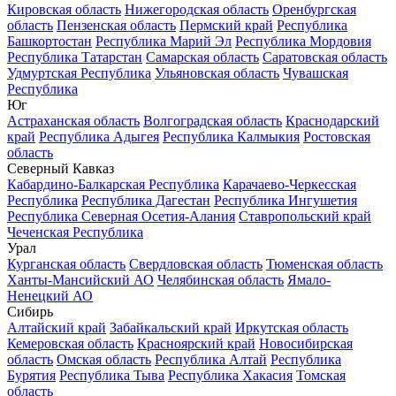
Кировская область
Нижегородская область
Оренбургская
область
Пензенская область
Пермский край
Республика
Башкортостан
Республика Марий Эл
Республика Мордовия
Республика Татарстан
Самарская область
Саратовская область
Удмуртская Республика
Ульяновская область
Чувашская
Республика
Юг
Астраханская область
Волгоградская область
Краснодарский
край
Республика Адыгея
Республика Калмыкия
Ростовская
область
Северный Кавказ
Кабардино-Балкарская Республика
Карачаево-Черкесская
Республика
Республика Дагестан
Республика Ингушетия
Республика Северная Осетия-Алания
Ставропольский край
Чеченская Республика
Урал
Курганская область
Свердловская область
Тюменская область
Ханты-Мансийский АО
Челябинская область
Ямало-
Ненецкий АО
Сибирь
Алтайский край
Забайкальский край
Иркутская область
Кемеровская область
Красноярский край
Новосибирская
область
Омская область
Республика Алтай
Республика
Бурятия
Республика Тыва
Республика Хакасия
Томская
область