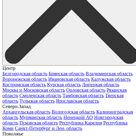
Центр
Белгородская область
Брянская область
Владимирская область
Воронежская область
Ивановская область
Калужская область
Костромская область
Курская область
Липецкая область
Москва и Московская область
Орловская область
Рязанская
область
Смоленская область
Тамбовская область
Тверская
область
Тульская область
Ярославская область
Северо-Запад
Архангельская область
Вологодская область
Калининградская
область
Мурманская область
Ненецкий АО
Новгородская
область
Псковская область
Республика Карелия
Республика
Коми
Санкт-Петербург и Лен. область
Поволжье