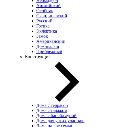
Неомодерн
Английский
Особняк
Скандинавский
Русский
Готика
Эклектика
Замок
Американский
Дом-шалаш
Прибрежный
Конструкция
Дома с террасой
Дома с гаражом
Дома с баней/сауной
Дома для узких участков
Дома на две семьи