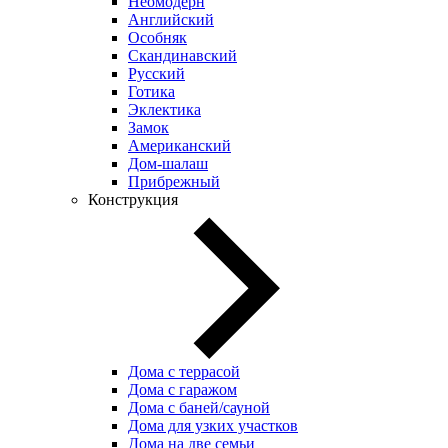
Неомодерн
Английский
Особняк
Скандинавский
Русский
Готика
Эклектика
Замок
Американский
Дом-шалаш
Прибрежный
Конструкция
Дома с террасой
Дома с гаражом
Дома с баней/сауной
Дома для узких участков
Дома на две семьи