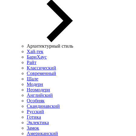
Архитектурный стиль
Хай-тек
БарнХаус
Райт
Классический
Современный
Шале
Модерн
Неомодерн
Английский
Особняк
Скандинавский
Русский
Готика
Эклектика
Замок
Американский