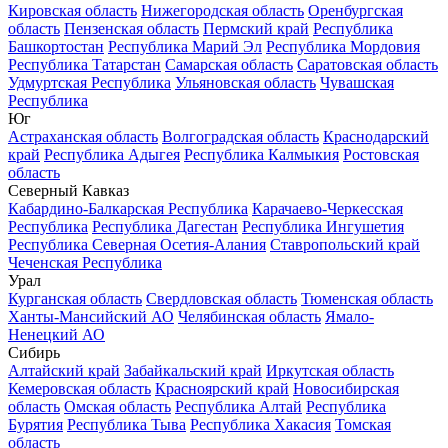
Кировская область
Нижегородская область
Оренбургская
область
Пензенская область
Пермский край
Республика
Башкортостан
Республика Марий Эл
Республика Мордовия
Республика Татарстан
Самарская область
Саратовская область
Удмуртская Республика
Ульяновская область
Чувашская
Республика
Юг
Астраханская область
Волгоградская область
Краснодарский
край
Республика Адыгея
Республика Калмыкия
Ростовская
область
Северный Кавказ
Кабардино-Балкарская Республика
Карачаево-Черкесская
Республика
Республика Дагестан
Республика Ингушетия
Республика Северная Осетия-Алания
Ставропольский край
Чеченская Республика
Урал
Курганская область
Свердловская область
Тюменская область
Ханты-Мансийский АО
Челябинская область
Ямало-
Ненецкий АО
Сибирь
Алтайский край
Забайкальский край
Иркутская область
Кемеровская область
Красноярский край
Новосибирская
область
Омская область
Республика Алтай
Республика
Бурятия
Республика Тыва
Республика Хакасия
Томская
область