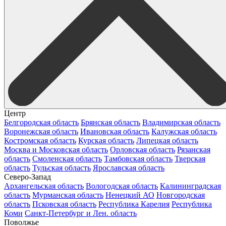
Центр
Белгородская область
Брянская область
Владимирская область
Воронежская область
Ивановская область
Калужская область
Костромская область
Курская область
Липецкая область
Москва и Московская область
Орловская область
Рязанская
область
Смоленская область
Тамбовская область
Тверская
область
Тульская область
Ярославская область
Северо-Запад
Архангельская область
Вологодская область
Калининградская
область
Мурманская область
Ненецкий АО
Новгородская
область
Псковская область
Республика Карелия
Республика
Коми
Санкт-Петербург и Лен. область
Поволжье