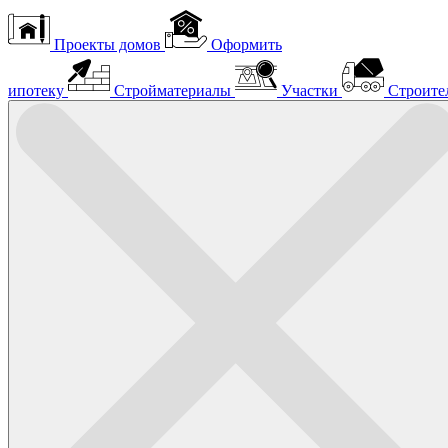
Проекты домов
Оформить
ипотеку
Стройматериалы
Участки
Строите