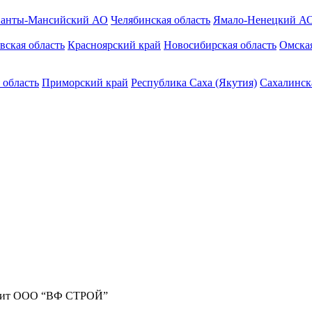
анты-Мансийский АО
Челябинская область
Ямало-Ненецкий А
вская область
Красноярский край
Новосибирская область
Омская
 область
Приморский край
Республика Саха (Якутия)
Сахалинск
жит ООО “ВФ СТРОЙ”