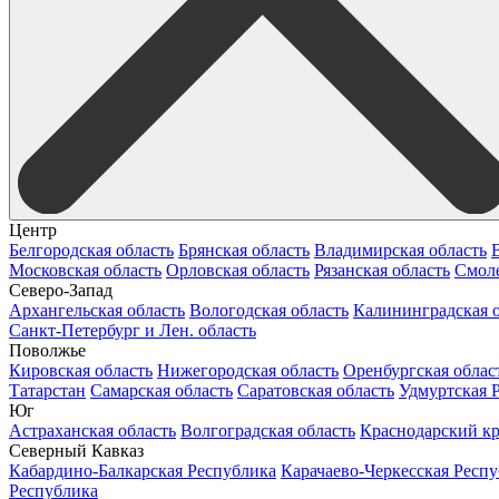
Центр
Белгородская область
Брянская область
Владимирская область
Московская область
Орловская область
Рязанская область
Смоле
Северо-Запад
Архангельская область
Вологодская область
Калининградская о
Санкт-Петербург и Лен. область
Поволжье
Кировская область
Нижегородская область
Оренбургская облас
Татарстан
Самарская область
Саратовская область
Удмуртская 
Юг
Астраханская область
Волгоградская область
Краснодарский к
Северный Кавказ
Кабардино-Балкарская Республика
Карачаево-Черкесская Респ
Республика