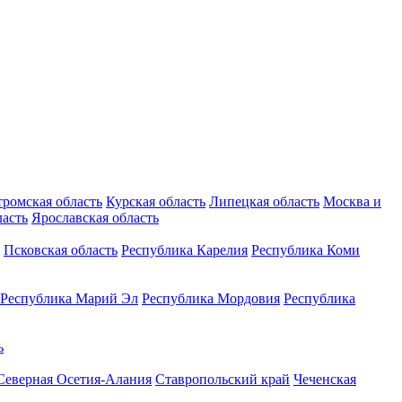
тромская область
Курская область
Липецкая область
Москва и
ласть
Ярославская область
Псковская область
Республика Карелия
Республика Коми
Республика Марий Эл
Республика Мордовия
Республика
ь
Северная Осетия-Алания
Ставропольский край
Чеченская