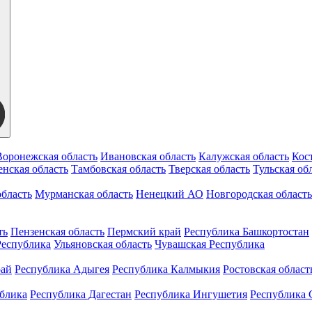
Воронежская область
Ивановская область
Калужская область
Кос
нская область
Тамбовская область
Тверская область
Тульская об
бласть
Мурманская область
Ненецкий АО
Новгородская область
ть
Пензенская область
Пермский край
Республика Башкортостан
Республика
Ульяновская область
Чувашская Республика
рай
Республика Адыгея
Республика Калмыкия
Ростовская област
ублика
Республика Дагестан
Республика Ингушетия
Республика 