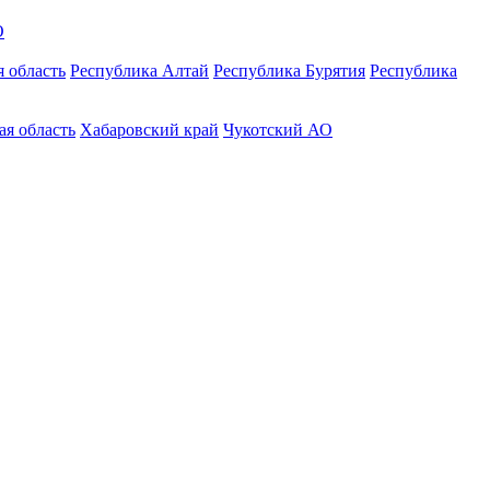
О
 область
Республика Алтай
Республика Бурятия
Республика
ая область
Хабаровский край
Чукотский АО