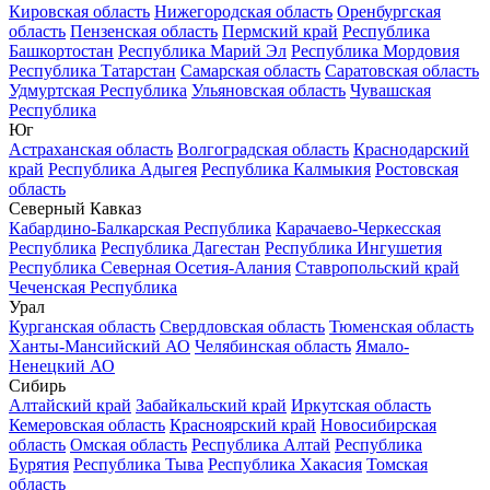
Кировская область
Нижегородская область
Оренбургская
область
Пензенская область
Пермский край
Республика
Башкортостан
Республика Марий Эл
Республика Мордовия
Республика Татарстан
Самарская область
Саратовская область
Удмуртская Республика
Ульяновская область
Чувашская
Республика
Юг
Астраханская область
Волгоградская область
Краснодарский
край
Республика Адыгея
Республика Калмыкия
Ростовская
область
Северный Кавказ
Кабардино-Балкарская Республика
Карачаево-Черкесская
Республика
Республика Дагестан
Республика Ингушетия
Республика Северная Осетия-Алания
Ставропольский край
Чеченская Республика
Урал
Курганская область
Свердловская область
Тюменская область
Ханты-Мансийский АО
Челябинская область
Ямало-
Ненецкий АО
Сибирь
Алтайский край
Забайкальский край
Иркутская область
Кемеровская область
Красноярский край
Новосибирская
область
Омская область
Республика Алтай
Республика
Бурятия
Республика Тыва
Республика Хакасия
Томская
область