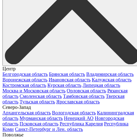
Центр
Белгородская область
Брянская область
Владимирская область
Воронежская область
Ивановская область
Калужская область
Костромская область
Курская область
Липецкая область
Москва и Московская область
Орловская область
Рязанская
область
Смоленская область
Тамбовская область
Тверская
область
Тульская область
Ярославская область
Северо-Запад
Архангельская область
Вологодская область
Калининградская
область
Мурманская область
Ненецкий АО
Новгородская
область
Псковская область
Республика Карелия
Республика
Коми
Санкт-Петербург и Лен. область
Поволжье