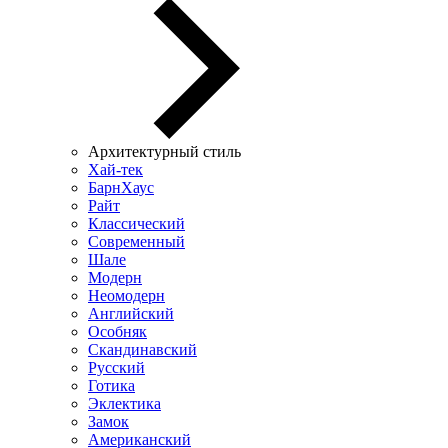
Архитектурный стиль
Хай-тек
БарнХаус
Райт
Классический
Современный
Шале
Модерн
Неомодерн
Английский
Особняк
Скандинавский
Русский
Готика
Эклектика
Замок
Американский