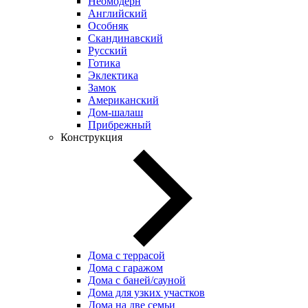
Неомодерн
Английский
Особняк
Скандинавский
Русский
Готика
Эклектика
Замок
Американский
Дом-шалаш
Прибрежный
Конструкция
Дома с террасой
Дома с гаражом
Дома с баней/сауной
Дома для узких участков
Дома на две семьи