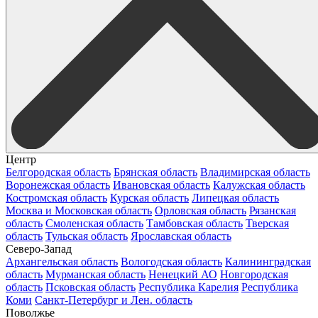
Центр
Белгородская область
Брянская область
Владимирская область
Воронежская область
Ивановская область
Калужская область
Костромская область
Курская область
Липецкая область
Москва и Московская область
Орловская область
Рязанская
область
Смоленская область
Тамбовская область
Тверская
область
Тульская область
Ярославская область
Северо-Запад
Архангельская область
Вологодская область
Калининградская
область
Мурманская область
Ненецкий АО
Новгородская
область
Псковская область
Республика Карелия
Республика
Коми
Санкт-Петербург и Лен. область
Поволжье