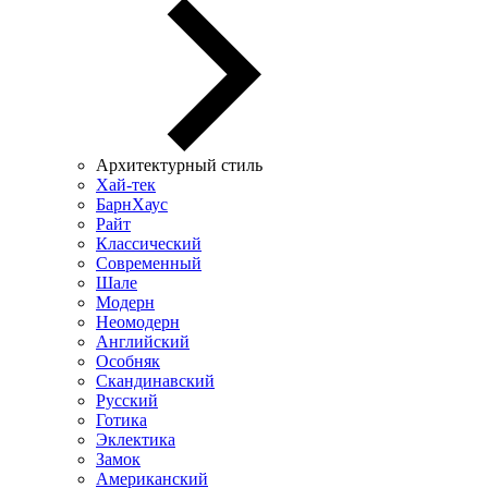
Архитектурный стиль
Хай-тек
БарнХаус
Райт
Классический
Современный
Шале
Модерн
Неомодерн
Английский
Особняк
Скандинавский
Русский
Готика
Эклектика
Замок
Американский