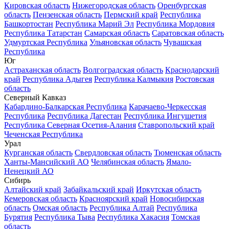
Кировская область
Нижегородская область
Оренбургская
область
Пензенская область
Пермский край
Республика
Башкортостан
Республика Марий Эл
Республика Мордовия
Республика Татарстан
Самарская область
Саратовская область
Удмуртская Республика
Ульяновская область
Чувашская
Республика
Юг
Астраханская область
Волгоградская область
Краснодарский
край
Республика Адыгея
Республика Калмыкия
Ростовская
область
Северный Кавказ
Кабардино-Балкарская Республика
Карачаево-Черкесская
Республика
Республика Дагестан
Республика Ингушетия
Республика Северная Осетия-Алания
Ставропольский край
Чеченская Республика
Урал
Курганская область
Свердловская область
Тюменская область
Ханты-Мансийский АО
Челябинская область
Ямало-
Ненецкий АО
Сибирь
Алтайский край
Забайкальский край
Иркутская область
Кемеровская область
Красноярский край
Новосибирская
область
Омская область
Республика Алтай
Республика
Бурятия
Республика Тыва
Республика Хакасия
Томская
область