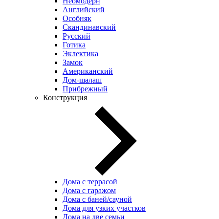
Неомодерн
Английский
Особняк
Скандинавский
Русский
Готика
Эклектика
Замок
Американский
Дом-шалаш
Прибрежный
Конструкция
Дома с террасой
Дома с гаражом
Дома с баней/сауной
Дома для узких участков
Дома на две семьи