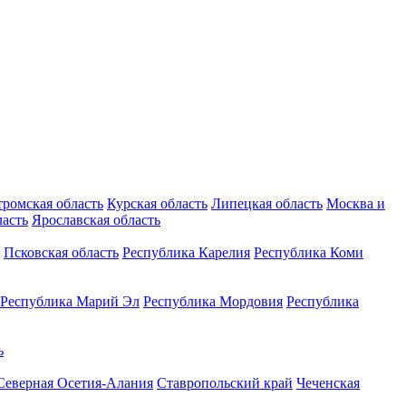
тромская область
Курская область
Липецкая область
Москва и
ласть
Ярославская область
Псковская область
Республика Карелия
Республика Коми
Республика Марий Эл
Республика Мордовия
Республика
ь
Северная Осетия-Алания
Ставропольский край
Чеченская