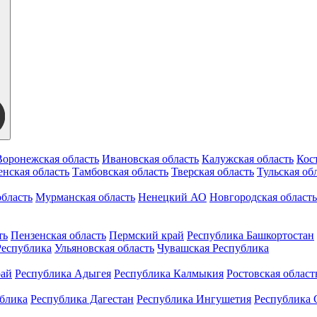
Воронежская область
Ивановская область
Калужская область
Кос
нская область
Тамбовская область
Тверская область
Тульская об
бласть
Мурманская область
Ненецкий АО
Новгородская область
ть
Пензенская область
Пермский край
Республика Башкортостан
Республика
Ульяновская область
Чувашская Республика
рай
Республика Адыгея
Республика Калмыкия
Ростовская област
ублика
Республика Дагестан
Республика Ингушетия
Республика 