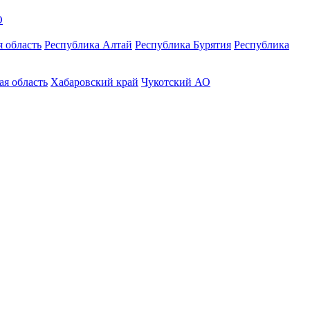
О
 область
Республика Алтай
Республика Бурятия
Республика
ая область
Хабаровский край
Чукотский АО