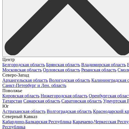
Центр
Белгородская область
Брянская область
Владимирская область
Московская область
Орловская область
Рязанская область
Смоле
Северо-Запад
Архангельская область
Вологодская область
Калининградская о
Санкт-Петербург и Лен. область
Поволжье
Кировская область
Нижегородская область
Оренбургская облас
Татарстан
Самарская область
Саратовская область
Удмуртская 
Юг
Астраханская область
Волгоградская область
Краснодарский к
Северный Кавказ
Кабардино-Балкарская Республика
Карачаево-Черкесская Респ
Республика