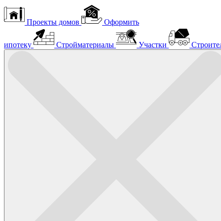
Проекты домов
Оформить
ипотеку
Стройматериалы
Участки
Строите