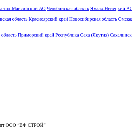
анты-Мансийский АО
Челябинская область
Ямало-Ненецкий А
вская область
Красноярский край
Новосибирская область
Омская
 область
Приморский край
Республика Саха (Якутия)
Сахалинск
жит ООО “ВФ СТРОЙ”