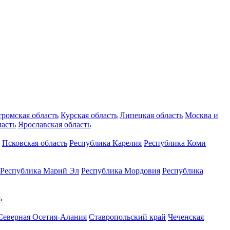
тромская область
Курская область
Липецкая область
Москва и
ласть
Ярославская область
Псковская область
Республика Карелия
Республика Коми
Республика Марий Эл
Республика Мордовия
Республика
ь
Северная Осетия-Алания
Ставропольский край
Чеченская