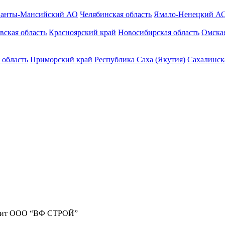
анты-Мансийский АО
Челябинская область
Ямало-Ненецкий А
вская область
Красноярский край
Новосибирская область
Омская
 область
Приморский край
Республика Саха (Якутия)
Сахалинск
жит ООО “ВФ СТРОЙ”