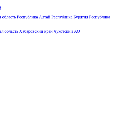
О
 область
Республика Алтай
Республика Бурятия
Республика
ая область
Хабаровский край
Чукотский АО