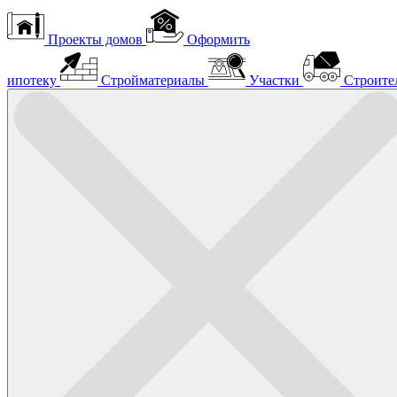
Проекты домов
Оформить
ипотеку
Стройматериалы
Участки
Строите