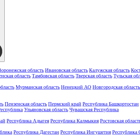
Воронежская область
Ивановская область
Калужская область
Кос
нская область
Тамбовская область
Тверская область
Тульская об
бласть
Мурманская область
Ненецкий АО
Новгородская область
ть
Пензенская область
Пермский край
Республика Башкортостан
Республика
Ульяновская область
Чувашская Республика
рай
Республика Адыгея
Республика Калмыкия
Ростовская област
ублика
Республика Дагестан
Республика Ингушетия
Республика 