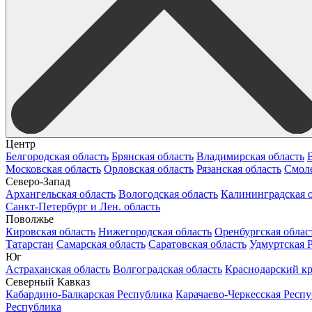
Центр
Белгородская область
Брянская область
Владимирская область
Московская область
Орловская область
Рязанская область
Смоле
Северо-Запад
Архангельская область
Вологодская область
Калининградская о
Санкт-Петербург и Лен. область
Поволжье
Кировская область
Нижегородская область
Оренбургская облас
Татарстан
Самарская область
Саратовская область
Удмуртская 
Юг
Астраханская область
Волгоградская область
Краснодарский к
Северный Кавказ
Кабардино-Балкарская Республика
Карачаево-Черкесская Респ
Республика