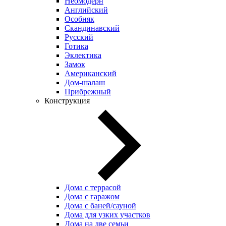
Неомодерн
Английский
Особняк
Скандинавский
Русский
Готика
Эклектика
Замок
Американский
Дом-шалаш
Прибрежный
Конструкция
Дома с террасой
Дома с гаражом
Дома с баней/сауной
Дома для узких участков
Дома на две семьи