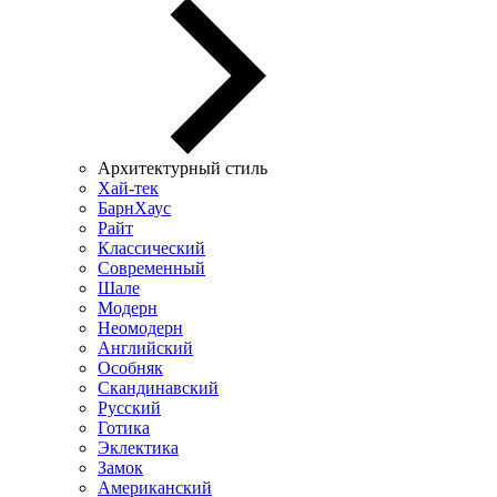
Архитектурный стиль
Хай-тек
БарнХаус
Райт
Классический
Современный
Шале
Модерн
Неомодерн
Английский
Особняк
Скандинавский
Русский
Готика
Эклектика
Замок
Американский