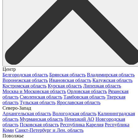
Центр
Белгородская область
Брянская область
Владимирская область
Воронежская область
Ивановская область
Калужская область
Костромская область
Курская область
Липецкая область
Москва и Московская область
Орловская область
Рязанская
область
Смоленская область
Тамбовская область
Тверская
область
Тульская область
Ярославская область
Северо-Запад
Архангельская область
Вологодская область
Калининградская
область
Мурманская область
Ненецкий АО
Новгородская
область
Псковская область
Республика Карелия
Республика
Коми
Санкт-Петербург и Лен. область
Поволжье