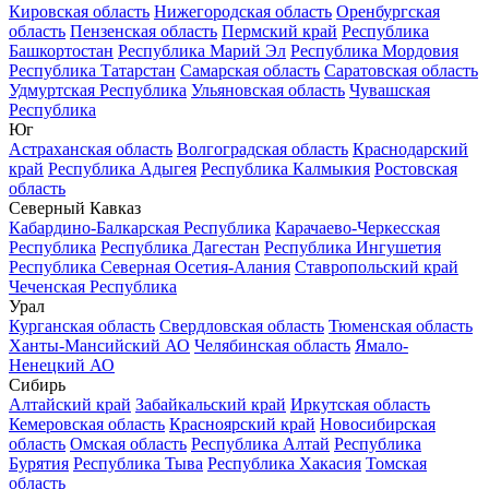
Кировская область
Нижегородская область
Оренбургская
область
Пензенская область
Пермский край
Республика
Башкортостан
Республика Марий Эл
Республика Мордовия
Республика Татарстан
Самарская область
Саратовская область
Удмуртская Республика
Ульяновская область
Чувашская
Республика
Юг
Астраханская область
Волгоградская область
Краснодарский
край
Республика Адыгея
Республика Калмыкия
Ростовская
область
Северный Кавказ
Кабардино-Балкарская Республика
Карачаево-Черкесская
Республика
Республика Дагестан
Республика Ингушетия
Республика Северная Осетия-Алания
Ставропольский край
Чеченская Республика
Урал
Курганская область
Свердловская область
Тюменская область
Ханты-Мансийский АО
Челябинская область
Ямало-
Ненецкий АО
Сибирь
Алтайский край
Забайкальский край
Иркутская область
Кемеровская область
Красноярский край
Новосибирская
область
Омская область
Республика Алтай
Республика
Бурятия
Республика Тыва
Республика Хакасия
Томская
область