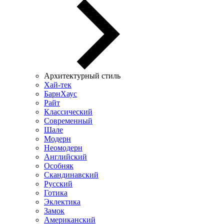
Архитектурный стиль
Хай-тек
БарнХаус
Райт
Классический
Современный
Шале
Модерн
Неомодерн
Английский
Особняк
Скандинавский
Русский
Готика
Эклектика
Замок
Американский