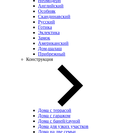
Неомодерн
Английский
Особняк
Скандинавский
Русский
Готика
Эклектика
Замок
Американский
Дом-шалаш
Прибрежный
Конструкция
Дома с террасой
Дома с гаражом
Дома с баней/сауной
Дома для узких участков
Дома на две семьи