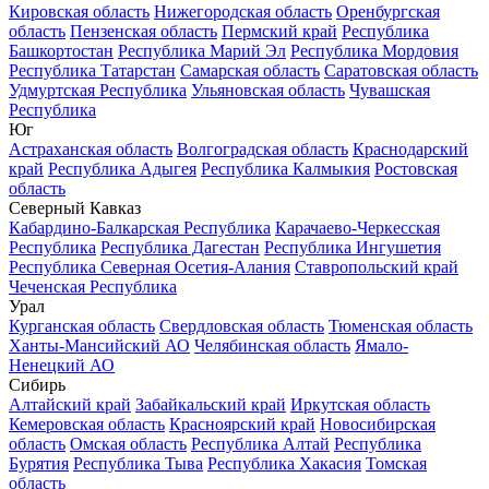
Кировская область
Нижегородская область
Оренбургская
область
Пензенская область
Пермский край
Республика
Башкортостан
Республика Марий Эл
Республика Мордовия
Республика Татарстан
Самарская область
Саратовская область
Удмуртская Республика
Ульяновская область
Чувашская
Республика
Юг
Астраханская область
Волгоградская область
Краснодарский
край
Республика Адыгея
Республика Калмыкия
Ростовская
область
Северный Кавказ
Кабардино-Балкарская Республика
Карачаево-Черкесская
Республика
Республика Дагестан
Республика Ингушетия
Республика Северная Осетия-Алания
Ставропольский край
Чеченская Республика
Урал
Курганская область
Свердловская область
Тюменская область
Ханты-Мансийский АО
Челябинская область
Ямало-
Ненецкий АО
Сибирь
Алтайский край
Забайкальский край
Иркутская область
Кемеровская область
Красноярский край
Новосибирская
область
Омская область
Республика Алтай
Республика
Бурятия
Республика Тыва
Республика Хакасия
Томская
область