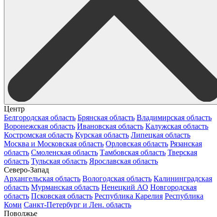
Центр
Белгородская область
Брянская область
Владимирская область
Воронежская область
Ивановская область
Калужская область
Костромская область
Курская область
Липецкая область
Москва и Московская область
Орловская область
Рязанская
область
Смоленская область
Тамбовская область
Тверская
область
Тульская область
Ярославская область
Северо-Запад
Архангельская область
Вологодская область
Калининградская
область
Мурманская область
Ненецкий АО
Новгородская
область
Псковская область
Республика Карелия
Республика
Коми
Санкт-Петербург и Лен. область
Поволжье