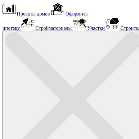
Проекты домов
Оформить
ипотеку
Стройматериалы
Участки
Строите