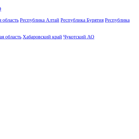
О
 область
Республика Алтай
Республика Бурятия
Республика
ая область
Хабаровский край
Чукотский АО