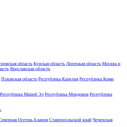
тромская область
Курская область
Липецкая область
Москва и
ласть
Ярославская область
Псковская область
Республика Карелия
Республика Коми
Республика Марий Эл
Республика Мордовия
Республика
ь
Северная Осетия-Алания
Ставропольский край
Чеченская