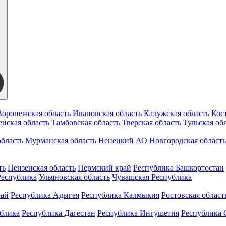
Воронежская область
Ивановская область
Калужская область
Кос
нская область
Тамбовская область
Тверская область
Тульская об
бласть
Мурманская область
Ненецкий АО
Новгородская область
ть
Пензенская область
Пермский край
Республика Башкортостан
Республика
Ульяновская область
Чувашская Республика
рай
Республика Адыгея
Республика Калмыкия
Ростовская област
ублика
Республика Дагестан
Республика Ингушетия
Республика 