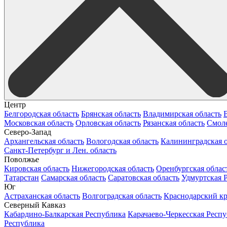
Центр
Белгородская область
Брянская область
Владимирская область
Московская область
Орловская область
Рязанская область
Смоле
Северо-Запад
Архангельская область
Вологодская область
Калининградская о
Санкт-Петербург и Лен. область
Поволжье
Кировская область
Нижегородская область
Оренбургская облас
Татарстан
Самарская область
Саратовская область
Удмуртская 
Юг
Астраханская область
Волгоградская область
Краснодарский к
Северный Кавказ
Кабардино-Балкарская Республика
Карачаево-Черкесская Респ
Республика