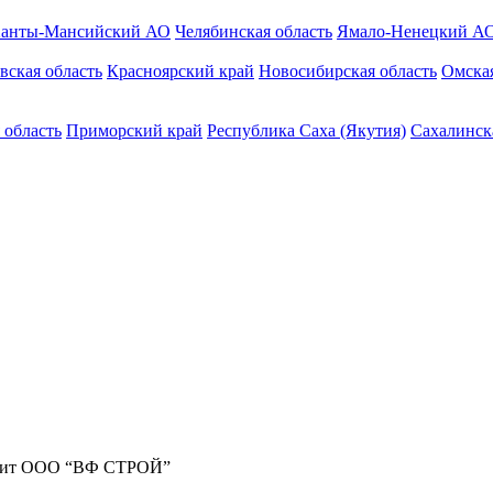
анты-Мансийский АО
Челябинская область
Ямало-Ненецкий А
вская область
Красноярский край
Новосибирская область
Омская
 область
Приморский край
Республика Саха (Якутия)
Сахалинск
жит ООО “ВФ СТРОЙ”