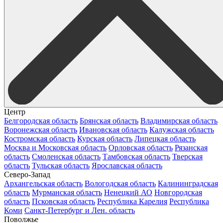
Центр
Белгородская область
Брянская область
Владимирская область
Воронежская область
Ивановская область
Калужская область
Костромская область
Курская область
Липецкая область
Москва и Московская область
Орловская область
Рязанская
область
Смоленская область
Тамбовская область
Тверская
область
Тульская область
Ярославская область
Северо-Запад
Архангельская область
Вологодская область
Калининградская
область
Мурманская область
Ненецкий АО
Новгородская
область
Псковская область
Республика Карелия
Республика
Коми
Санкт-Петербург и Лен. область
Поволжье