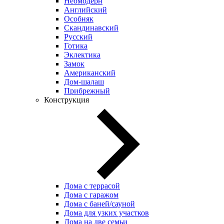
Неомодерн
Английский
Особняк
Скандинавский
Русский
Готика
Эклектика
Замок
Американский
Дом-шалаш
Прибрежный
Конструкция
Дома с террасой
Дома с гаражом
Дома с баней/сауной
Дома для узких участков
Дома на две семьи