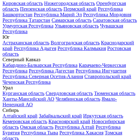
Кировская область
Нижегородская область
Оренбургская
область
Пензенская область
Пермский край
Республика
Башкортостан
Республика Марий Эл
Республика Мордовия
Республика Татарстан
Самарская область
Саратовская область
Удмуртская Республика
Ульяновская область
Чувашская
Республика
Юг
Астраханская область
Волгоградская область
Краснодарский
край
Республика Адыгея
Республика Калмыкия
Ростовская
область
Северный Кавказ
Кабардино-Балкарская Республика
Карачаево-Черкесская
Республика
Республика Дагестан
Республика Ингушетия
Республика Северная Осетия-Алания
Ставропольский край
Чеченская Республика
Урал
Курганская область
Свердловская область
Тюменская область
Ханты-Мансийский АО
Челябинская область
Ямало-
Ненецкий АО
Сибирь
Алтайский край
Забайкальский край
Иркутская область
Кемеровская область
Красноярский край
Новосибирская
область
Омская область
Республика Алтай
Республика
Бурятия
Республика Тыва
Республика Хакасия
Томская
область