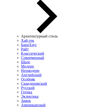
Архитектурный стиль
Хай-тек
БарнХаус
Райт
Классический
Современный
Шале
Модерн
Неомодерн
Английский
Особняк
Скандинавский
Русский
Готика
Эклектика
Замок
Американский