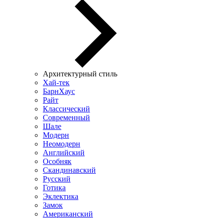
Архитектурный стиль
Хай-тек
БарнХаус
Райт
Классический
Современный
Шале
Модерн
Неомодерн
Английский
Особняк
Скандинавский
Русский
Готика
Эклектика
Замок
Американский