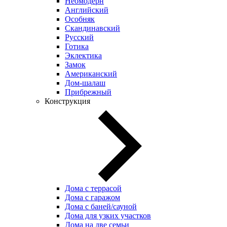
Неомодерн
Английский
Особняк
Скандинавский
Русский
Готика
Эклектика
Замок
Американский
Дом-шалаш
Прибрежный
Конструкция
Дома с террасой
Дома с гаражом
Дома с баней/сауной
Дома для узких участков
Дома на две семьи