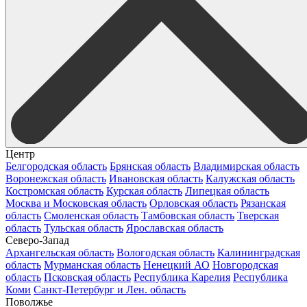
Центр
Белгородская область
Брянская область
Владимирская область
Воронежская область
Ивановская область
Калужская область
Костромская область
Курская область
Липецкая область
Москва и Московская область
Орловская область
Рязанская
область
Смоленская область
Тамбовская область
Тверская
область
Тульская область
Ярославская область
Северо-Запад
Архангельская область
Вологодская область
Калининградская
область
Мурманская область
Ненецкий АО
Новгородская
область
Псковская область
Республика Карелия
Республика
Коми
Санкт-Петербург и Лен. область
Поволжье