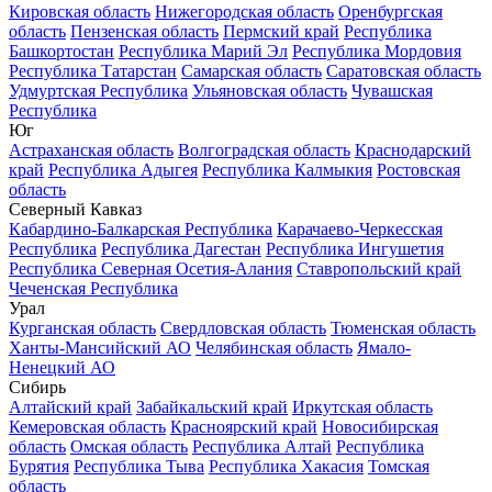
Кировская область
Нижегородская область
Оренбургская
область
Пензенская область
Пермский край
Республика
Башкортостан
Республика Марий Эл
Республика Мордовия
Республика Татарстан
Самарская область
Саратовская область
Удмуртская Республика
Ульяновская область
Чувашская
Республика
Юг
Астраханская область
Волгоградская область
Краснодарский
край
Республика Адыгея
Республика Калмыкия
Ростовская
область
Северный Кавказ
Кабардино-Балкарская Республика
Карачаево-Черкесская
Республика
Республика Дагестан
Республика Ингушетия
Республика Северная Осетия-Алания
Ставропольский край
Чеченская Республика
Урал
Курганская область
Свердловская область
Тюменская область
Ханты-Мансийский АО
Челябинская область
Ямало-
Ненецкий АО
Сибирь
Алтайский край
Забайкальский край
Иркутская область
Кемеровская область
Красноярский край
Новосибирская
область
Омская область
Республика Алтай
Республика
Бурятия
Республика Тыва
Республика Хакасия
Томская
область