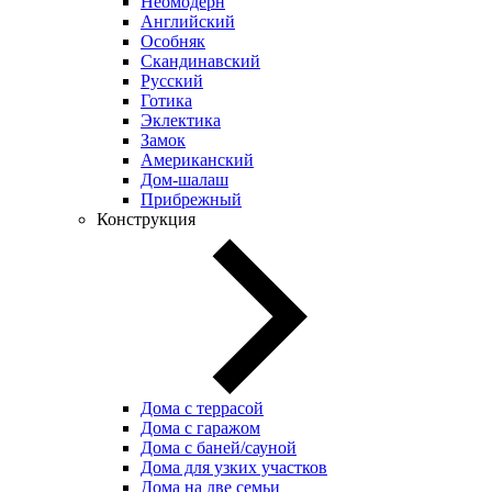
Неомодерн
Английский
Особняк
Скандинавский
Русский
Готика
Эклектика
Замок
Американский
Дом-шалаш
Прибрежный
Конструкция
Дома с террасой
Дома с гаражом
Дома с баней/сауной
Дома для узких участков
Дома на две семьи