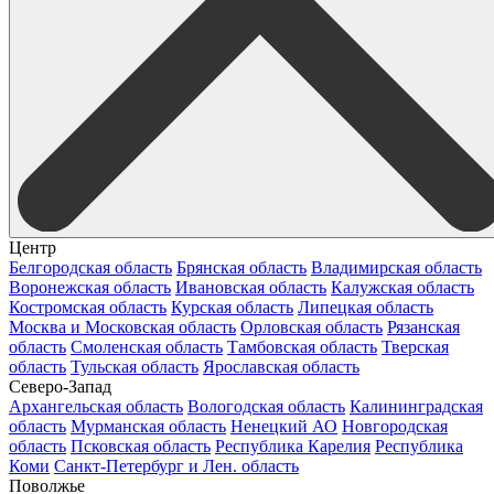
Центр
Белгородская область
Брянская область
Владимирская область
Воронежская область
Ивановская область
Калужская область
Костромская область
Курская область
Липецкая область
Москва и Московская область
Орловская область
Рязанская
область
Смоленская область
Тамбовская область
Тверская
область
Тульская область
Ярославская область
Северо-Запад
Архангельская область
Вологодская область
Калининградская
область
Мурманская область
Ненецкий АО
Новгородская
область
Псковская область
Республика Карелия
Республика
Коми
Санкт-Петербург и Лен. область
Поволжье