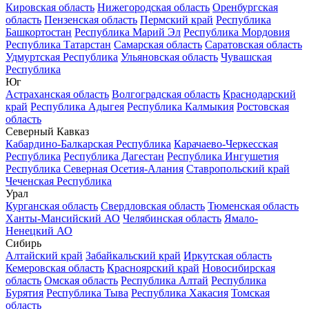
Кировская область
Нижегородская область
Оренбургская
область
Пензенская область
Пермский край
Республика
Башкортостан
Республика Марий Эл
Республика Мордовия
Республика Татарстан
Самарская область
Саратовская область
Удмуртская Республика
Ульяновская область
Чувашская
Республика
Юг
Астраханская область
Волгоградская область
Краснодарский
край
Республика Адыгея
Республика Калмыкия
Ростовская
область
Северный Кавказ
Кабардино-Балкарская Республика
Карачаево-Черкесская
Республика
Республика Дагестан
Республика Ингушетия
Республика Северная Осетия-Алания
Ставропольский край
Чеченская Республика
Урал
Курганская область
Свердловская область
Тюменская область
Ханты-Мансийский АО
Челябинская область
Ямало-
Ненецкий АО
Сибирь
Алтайский край
Забайкальский край
Иркутская область
Кемеровская область
Красноярский край
Новосибирская
область
Омская область
Республика Алтай
Республика
Бурятия
Республика Тыва
Республика Хакасия
Томская
область