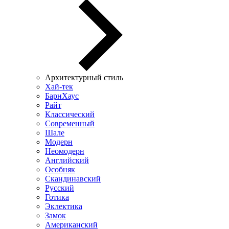
Архитектурный стиль
Хай-тек
БарнХаус
Райт
Классический
Современный
Шале
Модерн
Неомодерн
Английский
Особняк
Скандинавский
Русский
Готика
Эклектика
Замок
Американский