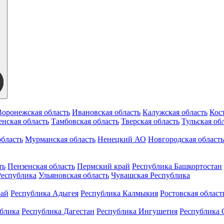
Воронежская область
Ивановская область
Калужская область
Кос
нская область
Тамбовская область
Тверская область
Тульская об
бласть
Мурманская область
Ненецкий АО
Новгородская область
ть
Пензенская область
Пермский край
Республика Башкортостан
Республика
Ульяновская область
Чувашская Республика
рай
Республика Адыгея
Республика Калмыкия
Ростовская област
ублика
Республика Дагестан
Республика Ингушетия
Республика 