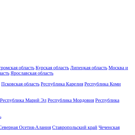
тромская область
Курская область
Липецкая область
Москва и
ласть
Ярославская область
Псковская область
Республика Карелия
Республика Коми
Республика Марий Эл
Республика Мордовия
Республика
ь
Северная Осетия-Алания
Ставропольский край
Чеченская