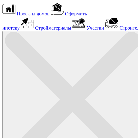
Проекты домов
Оформить
ипотеку
Стройматериалы
Участки
Строите