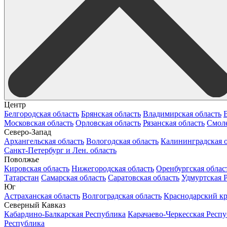
Центр
Белгородская область
Брянская область
Владимирская область
Московская область
Орловская область
Рязанская область
Смоле
Северо-Запад
Архангельская область
Вологодская область
Калининградская о
Санкт-Петербург и Лен. область
Поволжье
Кировская область
Нижегородская область
Оренбургская облас
Татарстан
Самарская область
Саратовская область
Удмуртская 
Юг
Астраханская область
Волгоградская область
Краснодарский к
Северный Кавказ
Кабардино-Балкарская Республика
Карачаево-Черкесская Респ
Республика