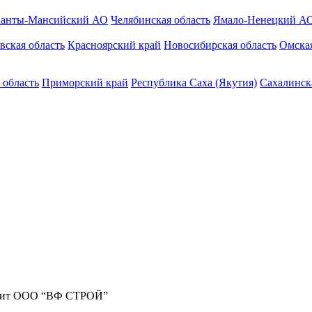
анты-Мансийский АО
Челябинская область
Ямало-Ненецкий А
вская область
Красноярский край
Новосибирская область
Омская
 область
Приморский край
Республика Саха (Якутия)
Сахалинск
жит ООО “ВФ СТРОЙ”