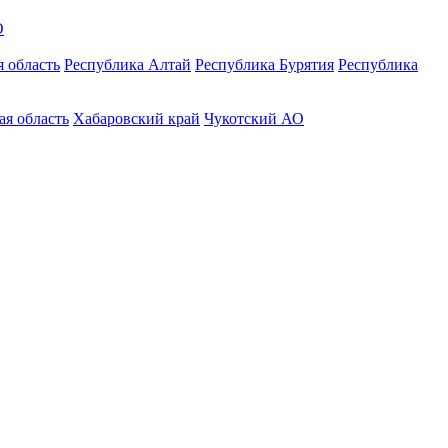
О
 область
Республика Алтай
Республика Бурятия
Республика
ая область
Хабаровский край
Чукотский АО