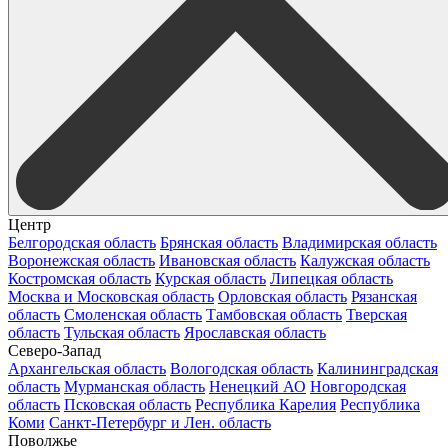
Центр
Белгородская область
Брянская область
Владимирская область
Воронежская область
Ивановская область
Калужская область
Костромская область
Курская область
Липецкая область
Москва и Московская область
Орловская область
Рязанская
область
Смоленская область
Тамбовская область
Тверская
область
Тульская область
Ярославская область
Северо-Запад
Архангельская область
Вологодская область
Калининградская
область
Мурманская область
Ненецкий АО
Новгородская
область
Псковская область
Республика Карелия
Республика
Коми
Санкт-Петербург и Лен. область
Поволжье