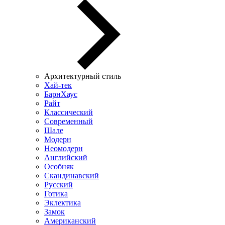
Архитектурный стиль
Хай-тек
БарнХаус
Райт
Классический
Современный
Шале
Модерн
Неомодерн
Английский
Особняк
Скандинавский
Русский
Готика
Эклектика
Замок
Американский