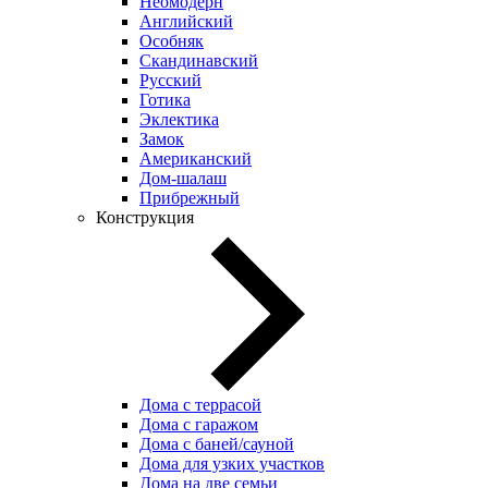
Неомодерн
Английский
Особняк
Скандинавский
Русский
Готика
Эклектика
Замок
Американский
Дом-шалаш
Прибрежный
Конструкция
Дома с террасой
Дома с гаражом
Дома с баней/сауной
Дома для узких участков
Дома на две семьи