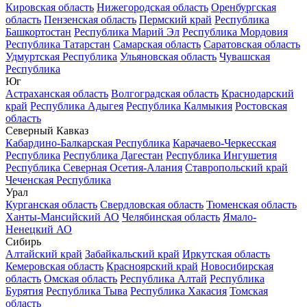
Кировская область
Нижегородская область
Оренбургская
область
Пензенская область
Пермский край
Республика
Башкортостан
Республика Марий Эл
Республика Мордовия
Республика Татарстан
Самарская область
Саратовская область
Удмуртская Республика
Ульяновская область
Чувашская
Республика
Юг
Астраханская область
Волгоградская область
Краснодарский
край
Республика Адыгея
Республика Калмыкия
Ростовская
область
Северный Кавказ
Кабардино-Балкарская Республика
Карачаево-Черкесская
Республика
Республика Дагестан
Республика Ингушетия
Республика Северная Осетия-Алания
Ставропольский край
Чеченская Республика
Урал
Курганская область
Свердловская область
Тюменская область
Ханты-Мансийский АО
Челябинская область
Ямало-
Ненецкий АО
Сибирь
Алтайский край
Забайкальский край
Иркутская область
Кемеровская область
Красноярский край
Новосибирская
область
Омская область
Республика Алтай
Республика
Бурятия
Республика Тыва
Республика Хакасия
Томская
область