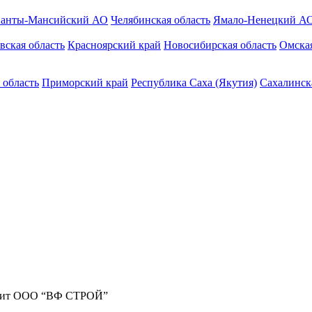
анты-Мансийский АО
Челябинская область
Ямало-Ненецкий А
вская область
Красноярский край
Новосибирская область
Омская
 область
Приморский край
Республика Саха (Якутия)
Сахалинск
жит ООО “ВФ СТРОЙ”