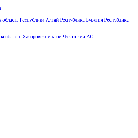
О
 область
Республика Алтай
Республика Бурятия
Республика
ая область
Хабаровский край
Чукотский АО