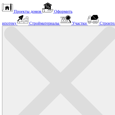
Проекты домов
Оформить
ипотеку
Стройматериалы
Участки
Строите