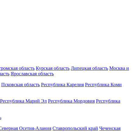
тромская область
Курская область
Липецкая область
Москва и
ласть
Ярославская область
Псковская область
Республика Карелия
Республика Коми
Республика Марий Эл
Республика Мордовия
Республика
ь
Северная Осетия-Алания
Ставропольский край
Чеченская