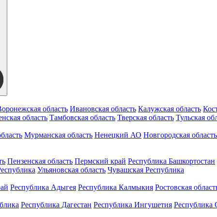
Воронежская область
Ивановская область
Калужская область
Кос
нская область
Тамбовская область
Тверская область
Тульская об
бласть
Мурманская область
Ненецкий АО
Новгородская область
ть
Пензенская область
Пермский край
Республика Башкортостан
Республика
Ульяновская область
Чувашская Республика
рай
Республика Адыгея
Республика Калмыкия
Ростовская област
ублика
Республика Дагестан
Республика Ингушетия
Республика 