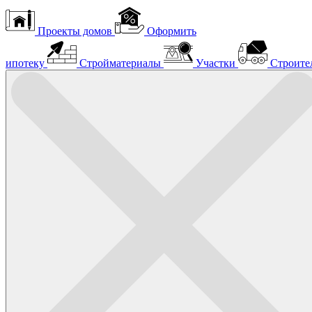
Проекты домов
Оформить
ипотеку
Стройматериалы
Участки
Строите