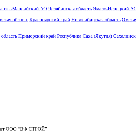
анты-Мансийский АО
Челябинская область
Ямало-Ненецкий А
вская область
Красноярский край
Новосибирская область
Омская
 область
Приморский край
Республика Саха (Якутия)
Сахалинск
жит ООО “ВФ СТРОЙ”