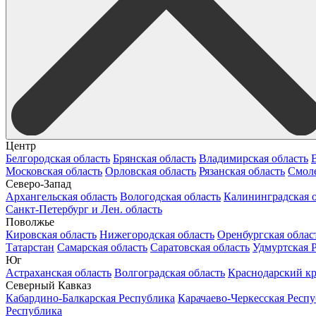
Центр
Белгородская область
Брянская область
Владимирская область
Московская область
Орловская область
Рязанская область
Смоле
Северо-Запад
Архангельская область
Вологодская область
Калининградская о
Санкт-Петербург и Лен. область
Поволжье
Кировская область
Нижегородская область
Оренбургская облас
Татарстан
Самарская область
Саратовская область
Удмуртская 
Юг
Астраханская область
Волгоградская область
Краснодарский к
Северный Кавказ
Кабардино-Балкарская Республика
Карачаево-Черкесская Респ
Республика