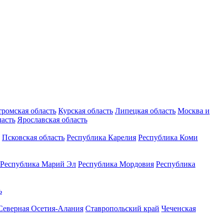
тромская область
Курская область
Липецкая область
Москва и
ласть
Ярославская область
Псковская область
Республика Карелия
Республика Коми
Республика Марий Эл
Республика Мордовия
Республика
ь
Северная Осетия-Алания
Ставропольский край
Чеченская