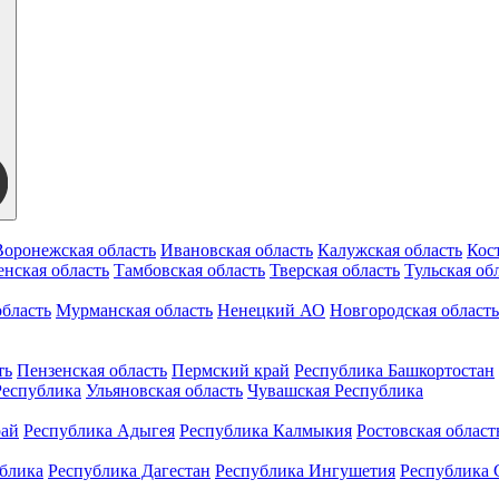
Воронежская область
Ивановская область
Калужская область
Кос
нская область
Тамбовская область
Тверская область
Тульская об
бласть
Мурманская область
Ненецкий АО
Новгородская область
ть
Пензенская область
Пермский край
Республика Башкортостан
Республика
Ульяновская область
Чувашская Республика
рай
Республика Адыгея
Республика Калмыкия
Ростовская област
ублика
Республика Дагестан
Республика Ингушетия
Республика 