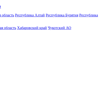
О
 область
Республика Алтай
Республика Бурятия
Республика
ая область
Хабаровский край
Чукотский АО