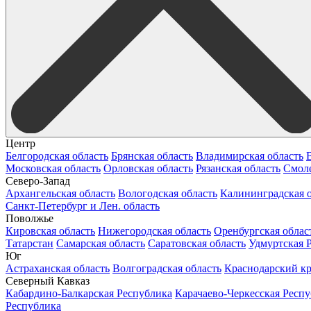
Центр
Белгородская область
Брянская область
Владимирская область
Московская область
Орловская область
Рязанская область
Смоле
Северо-Запад
Архангельская область
Вологодская область
Калининградская о
Санкт-Петербург и Лен. область
Поволжье
Кировская область
Нижегородская область
Оренбургская облас
Татарстан
Самарская область
Саратовская область
Удмуртская 
Юг
Астраханская область
Волгоградская область
Краснодарский к
Северный Кавказ
Кабардино-Балкарская Республика
Карачаево-Черкесская Респ
Республика