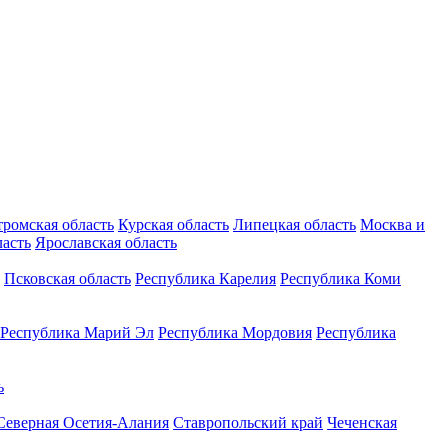
тромская область
Курская область
Липецкая область
Москва и
ласть
Ярославская область
Псковская область
Республика Карелия
Республика Коми
Республика Марий Эл
Республика Мордовия
Республика
ь
Северная Осетия-Алания
Ставропольский край
Чеченская