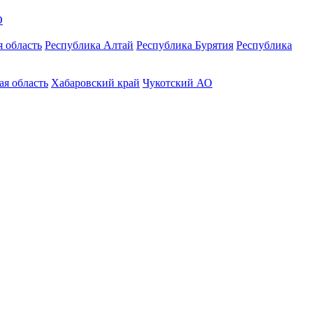
О
 область
Республика Алтай
Республика Бурятия
Республика
ая область
Хабаровский край
Чукотский АО