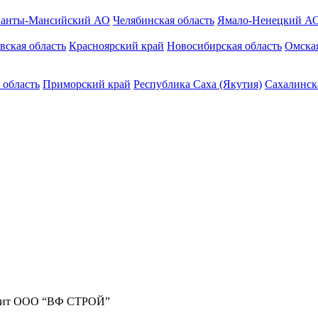
анты-Мансийский АО
Челябинская область
Ямало-Ненецкий А
вская область
Красноярский край
Новосибирская область
Омская
 область
Приморский край
Республика Саха (Якутия)
Сахалинск
жит ООО “ВФ СТРОЙ”