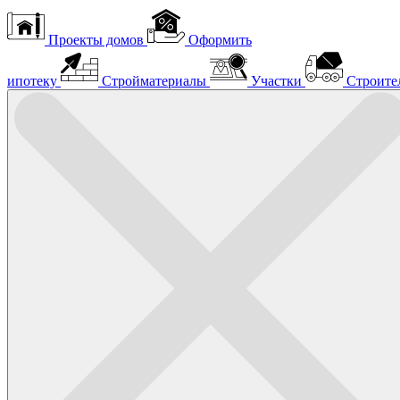
Проекты домов
Оформить
ипотеку
Стройматериалы
Участки
Строите