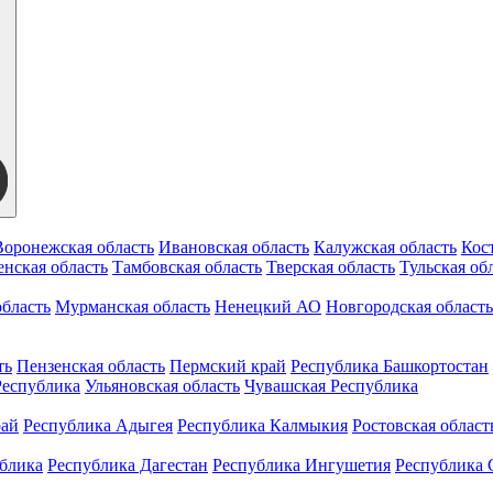
Воронежская область
Ивановская область
Калужская область
Кос
нская область
Тамбовская область
Тверская область
Тульская об
бласть
Мурманская область
Ненецкий АО
Новгородская область
ть
Пензенская область
Пермский край
Республика Башкортостан
Республика
Ульяновская область
Чувашская Республика
рай
Республика Адыгея
Республика Калмыкия
Ростовская област
ублика
Республика Дагестан
Республика Ингушетия
Республика 