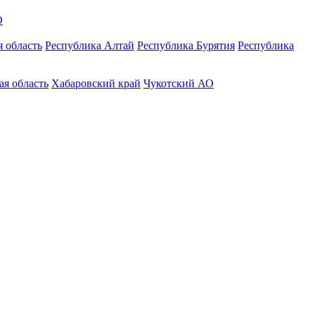
О
 область
Республика Алтай
Республика Бурятия
Республика
ая область
Хабаровский край
Чукотский АО