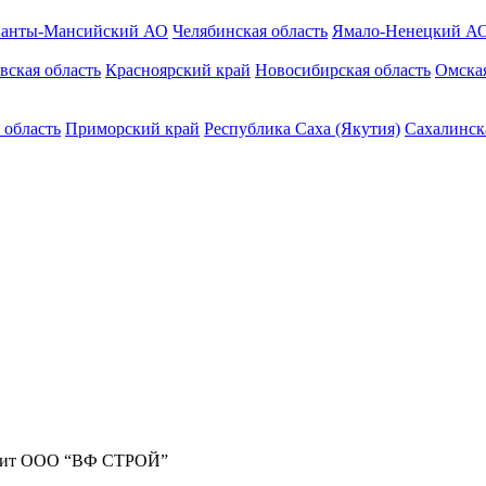
анты-Мансийский АО
Челябинская область
Ямало-Ненецкий А
вская область
Красноярский край
Новосибирская область
Омская
 область
Приморский край
Республика Саха (Якутия)
Сахалинск
жит ООО “ВФ СТРОЙ”