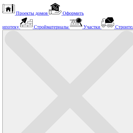
Проекты домов
Оформить
ипотеку
Стройматериалы
Участки
Строите