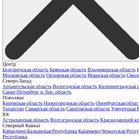
Центр
Белгородская область
Брянская область
Владимирская область
Московская область
Орловская область
Рязанская область
Смоле
Северо-Запад
Архангельская область
Вологодская область
Калининградская о
Санкт-Петербург и Лен. область
Поволжье
Кировская область
Нижегородская область
Оренбургская облас
Татарстан
Самарская область
Саратовская область
Удмуртская 
Юг
Астраханская область
Волгоградская область
Краснодарский к
Северный Кавказ
Кабардино-Балкарская Республика
Карачаево-Черкесская Респ
Республика