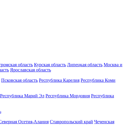
тромская область
Курская область
Липецкая область
Москва и
ласть
Ярославская область
Псковская область
Республика Карелия
Республика Коми
Республика Марий Эл
Республика Мордовия
Республика
ь
Северная Осетия-Алания
Ставропольский край
Чеченская