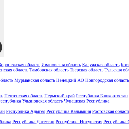
Воронежская область
Ивановская область
Калужская область
Кос
нская область
Тамбовская область
Тверская область
Тульская об
бласть
Мурманская область
Ненецкий АО
Новгородская область
ть
Пензенская область
Пермский край
Республика Башкортостан
Республика
Ульяновская область
Чувашская Республика
рай
Республика Адыгея
Республика Калмыкия
Ростовская област
ублика
Республика Дагестан
Республика Ингушетия
Республика 