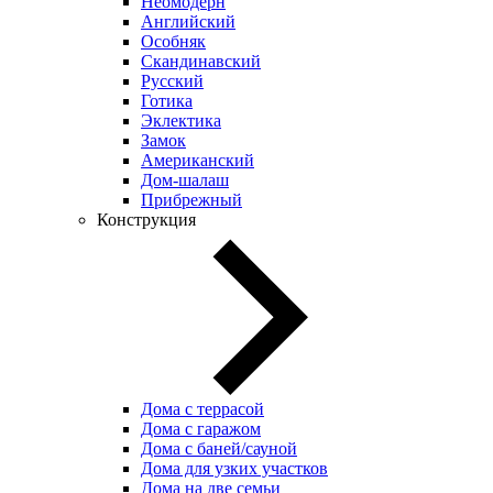
Неомодерн
Английский
Особняк
Скандинавский
Русский
Готика
Эклектика
Замок
Американский
Дом-шалаш
Прибрежный
Конструкция
Дома с террасой
Дома с гаражом
Дома с баней/сауной
Дома для узких участков
Дома на две семьи