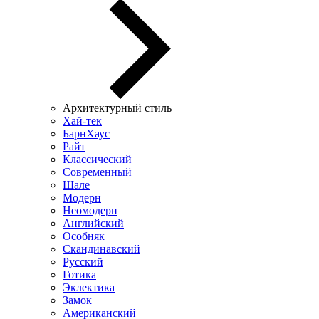
Архитектурный стиль
Хай-тек
БарнХаус
Райт
Классический
Современный
Шале
Модерн
Неомодерн
Английский
Особняк
Скандинавский
Русский
Готика
Эклектика
Замок
Американский