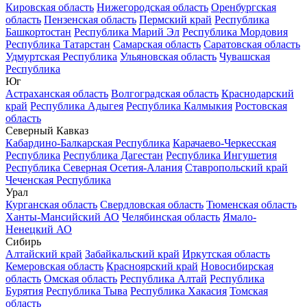
Кировская область
Нижегородская область
Оренбургская
область
Пензенская область
Пермский край
Республика
Башкортостан
Республика Марий Эл
Республика Мордовия
Республика Татарстан
Самарская область
Саратовская область
Удмуртская Республика
Ульяновская область
Чувашская
Республика
Юг
Астраханская область
Волгоградская область
Краснодарский
край
Республика Адыгея
Республика Калмыкия
Ростовская
область
Северный Кавказ
Кабардино-Балкарская Республика
Карачаево-Черкесская
Республика
Республика Дагестан
Республика Ингушетия
Республика Северная Осетия-Алания
Ставропольский край
Чеченская Республика
Урал
Курганская область
Свердловская область
Тюменская область
Ханты-Мансийский АО
Челябинская область
Ямало-
Ненецкий АО
Сибирь
Алтайский край
Забайкальский край
Иркутская область
Кемеровская область
Красноярский край
Новосибирская
область
Омская область
Республика Алтай
Республика
Бурятия
Республика Тыва
Республика Хакасия
Томская
область