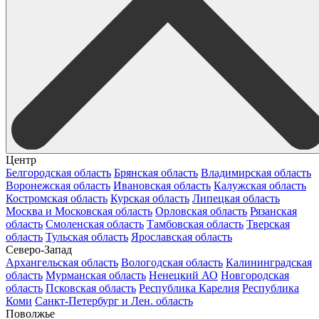
Центр
Белгородская область
Брянская область
Владимирская область
Воронежская область
Ивановская область
Калужская область
Костромская область
Курская область
Липецкая область
Москва и Московская область
Орловская область
Рязанская
область
Смоленская область
Тамбовская область
Тверская
область
Тульская область
Ярославская область
Северо-Запад
Архангельская область
Вологодская область
Калининградская
область
Мурманская область
Ненецкий АО
Новгородская
область
Псковская область
Республика Карелия
Республика
Коми
Санкт-Петербург и Лен. область
Поволжье