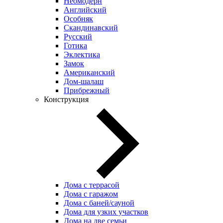
Неомодерн
Английский
Особняк
Скандинавский
Русский
Готика
Эклектика
Замок
Американский
Дом-шалаш
Прибрежный
Конструкция
Дома с террасой
Дома с гаражом
Дома с баней/сауной
Дома для узких участков
Дома на две семьи