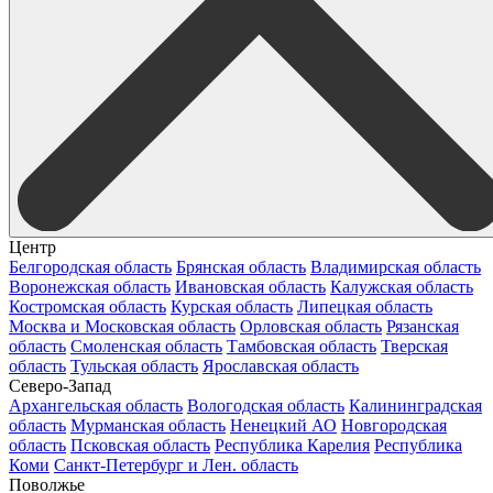
Центр
Белгородская область
Брянская область
Владимирская область
Воронежская область
Ивановская область
Калужская область
Костромская область
Курская область
Липецкая область
Москва и Московская область
Орловская область
Рязанская
область
Смоленская область
Тамбовская область
Тверская
область
Тульская область
Ярославская область
Северо-Запад
Архангельская область
Вологодская область
Калининградская
область
Мурманская область
Ненецкий АО
Новгородская
область
Псковская область
Республика Карелия
Республика
Коми
Санкт-Петербург и Лен. область
Поволжье