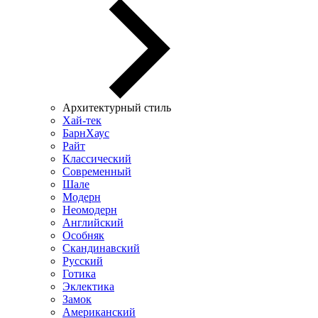
Архитектурный стиль
Хай-тек
БарнХаус
Райт
Классический
Современный
Шале
Модерн
Неомодерн
Английский
Особняк
Скандинавский
Русский
Готика
Эклектика
Замок
Американский