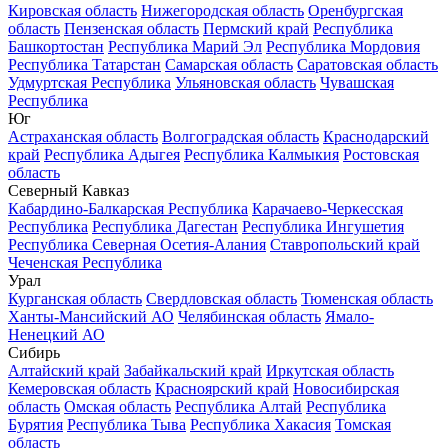
Кировская область
Нижегородская область
Оренбургская
область
Пензенская область
Пермский край
Республика
Башкортостан
Республика Марий Эл
Республика Мордовия
Республика Татарстан
Самарская область
Саратовская область
Удмуртская Республика
Ульяновская область
Чувашская
Республика
Юг
Астраханская область
Волгоградская область
Краснодарский
край
Республика Адыгея
Республика Калмыкия
Ростовская
область
Северный Кавказ
Кабардино-Балкарская Республика
Карачаево-Черкесская
Республика
Республика Дагестан
Республика Ингушетия
Республика Северная Осетия-Алания
Ставропольский край
Чеченская Республика
Урал
Курганская область
Свердловская область
Тюменская область
Ханты-Мансийский АО
Челябинская область
Ямало-
Ненецкий АО
Сибирь
Алтайский край
Забайкальский край
Иркутская область
Кемеровская область
Красноярский край
Новосибирская
область
Омская область
Республика Алтай
Республика
Бурятия
Республика Тыва
Республика Хакасия
Томская
область