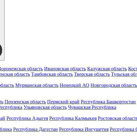
Воронежская область
Ивановская область
Калужская область
Кос
нская область
Тамбовская область
Тверская область
Тульская об
бласть
Мурманская область
Ненецкий АО
Новгородская область
ть
Пензенская область
Пермский край
Республика Башкортостан
Республика
Ульяновская область
Чувашская Республика
рай
Республика Адыгея
Республика Калмыкия
Ростовская област
ублика
Республика Дагестан
Республика Ингушетия
Республика 