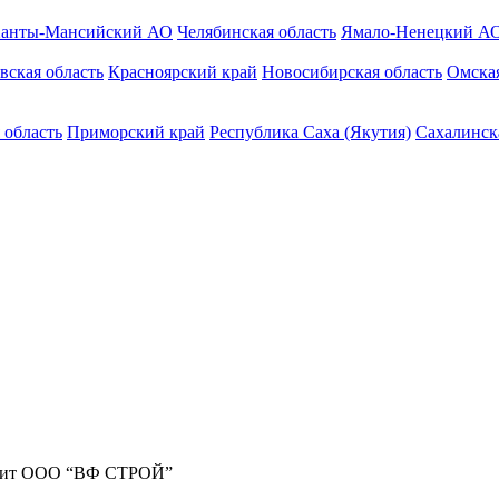
анты-Мансийский АО
Челябинская область
Ямало-Ненецкий А
вская область
Красноярский край
Новосибирская область
Омская
 область
Приморский край
Республика Саха (Якутия)
Сахалинск
жит ООО “ВФ СТРОЙ”