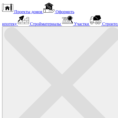
Проекты домов
Оформить
ипотеку
Стройматериалы
Участки
Строите