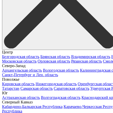
Центр
Белгородская область
Брянская область
Владимирская область
Московская область
Орловская область
Рязанская область
Смоле
Северо-Запад
Архангельская область
Вологодская область
Калининградская о
Санкт-Петербург и Лен. область
Поволжье
Кировская область
Нижегородская область
Оренбургская облас
Татарстан
Самарская область
Саратовская область
Удмуртская 
Юг
Астраханская область
Волгоградская область
Краснодарский к
Северный Кавказ
Кабардино-Балкарская Республика
Карачаево-Черкесская Респ
Республика