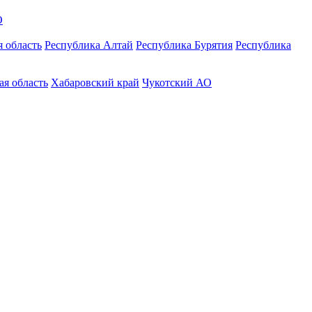
О
 область
Республика Алтай
Республика Бурятия
Республика
ая область
Хабаровский край
Чукотский АО