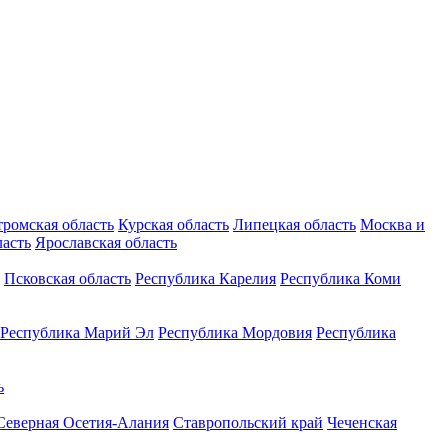
тромская область
Курская область
Липецкая область
Москва и
ласть
Ярославская область
Псковская область
Республика Карелия
Республика Коми
Республика Марий Эл
Республика Мордовия
Республика
ь
Северная Осетия-Алания
Ставропольский край
Чеченская