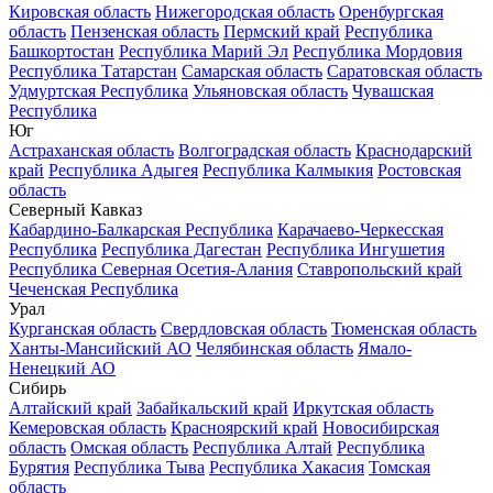
Кировская область
Нижегородская область
Оренбургская
область
Пензенская область
Пермский край
Республика
Башкортостан
Республика Марий Эл
Республика Мордовия
Республика Татарстан
Самарская область
Саратовская область
Удмуртская Республика
Ульяновская область
Чувашская
Республика
Юг
Астраханская область
Волгоградская область
Краснодарский
край
Республика Адыгея
Республика Калмыкия
Ростовская
область
Северный Кавказ
Кабардино-Балкарская Республика
Карачаево-Черкесская
Республика
Республика Дагестан
Республика Ингушетия
Республика Северная Осетия-Алания
Ставропольский край
Чеченская Республика
Урал
Курганская область
Свердловская область
Тюменская область
Ханты-Мансийский АО
Челябинская область
Ямало-
Ненецкий АО
Сибирь
Алтайский край
Забайкальский край
Иркутская область
Кемеровская область
Красноярский край
Новосибирская
область
Омская область
Республика Алтай
Республика
Бурятия
Республика Тыва
Республика Хакасия
Томская
область