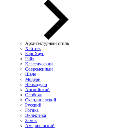
Архитектурный стиль
Хай-тек
БарнХаус
Райт
Классический
Современный
Шале
Модерн
Неомодерн
Английский
Особняк
Скандинавский
Русский
Готика
Эклектика
Замок
Американский