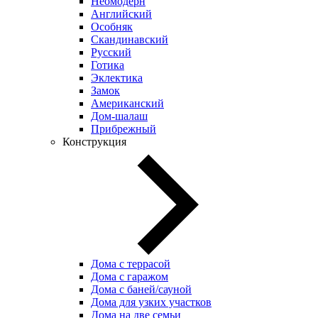
Неомодерн
Английский
Особняк
Скандинавский
Русский
Готика
Эклектика
Замок
Американский
Дом-шалаш
Прибрежный
Конструкция
Дома с террасой
Дома с гаражом
Дома с баней/сауной
Дома для узких участков
Дома на две семьи