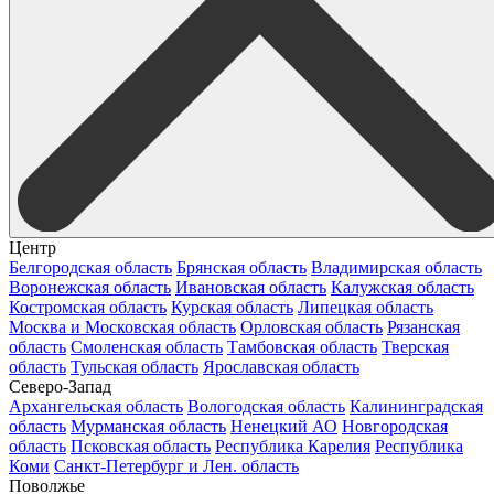
Центр
Белгородская область
Брянская область
Владимирская область
Воронежская область
Ивановская область
Калужская область
Костромская область
Курская область
Липецкая область
Москва и Московская область
Орловская область
Рязанская
область
Смоленская область
Тамбовская область
Тверская
область
Тульская область
Ярославская область
Северо-Запад
Архангельская область
Вологодская область
Калининградская
область
Мурманская область
Ненецкий АО
Новгородская
область
Псковская область
Республика Карелия
Республика
Коми
Санкт-Петербург и Лен. область
Поволжье